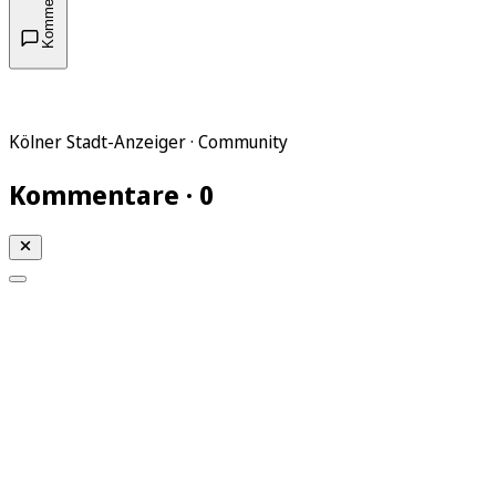
Kommentare
Kölner Stadt-Anzeiger · Community
Kommentare · 0
Mein KStA
Meine Artikel
Meine Region
Meine Newsletter
Mein KStA PLUS
Mein E-Paper