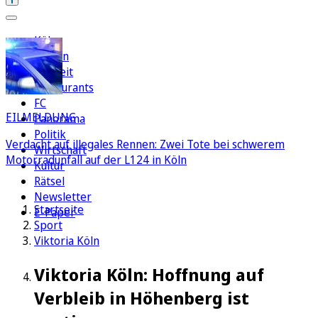
Köln
Region
Freizeit
Restaurants
FC
EILMELDUNG
Panorama
Politik
Verdacht auf illegales Rennen: Zwei Tote bei schwerem
Wirtschaft
Motorradunfall auf der L124 in Köln
Kultur
Rätsel
Newsletter
Startseite
E-Paper
Sport
Viktoria Köln
Viktoria Köln: Hoffnung auf
Verbleib in Höhenberg ist