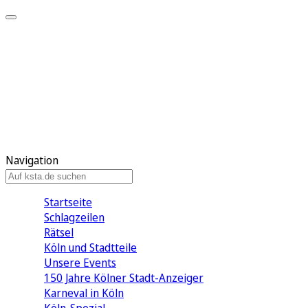
Mein KStA
Meine Artikel
Meine Region
Meine Newsletter
Mein KStA PLUS
Mein E-Paper
Navigation
Startseite
Schlagzeilen
Rätsel
Köln und Stadtteile
Unsere Events
150 Jahre Kölner Stadt-Anzeiger
Karneval in Köln