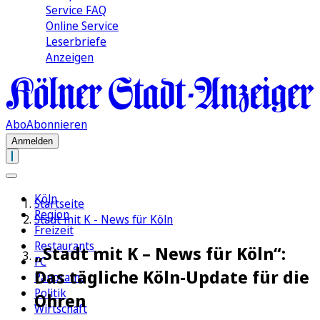
Service FAQ
Online Service
Leserbriefe
Anzeigen
Abo
Abonnieren
Anmelden
Köln
Startseite
Region
Stadt mit K - News für Köln
Freizeit
Restaurants
„Stadt mit K – News für Köln“:
FC
Das tägliche Köln-Update für die
Panorama
Politik
Ohren
Wirtschaft