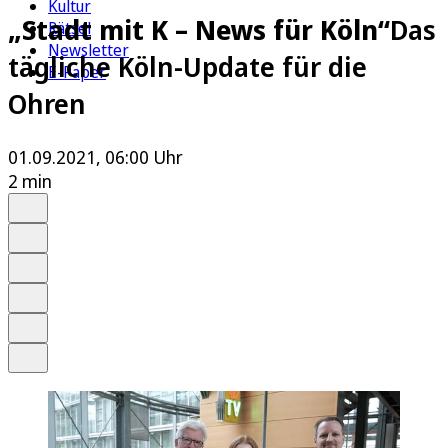
Kultur
„Stadt mit K – News für Köln“
Das
Rätsel
Newsletter
tägliche Köln-Update für die
E-Paper
Ohren
01.09.2021, 06:00 Uhr
2 min
Auf Google bevorzugen
Anhören
Schrift
Merken
Drucken
Teilen