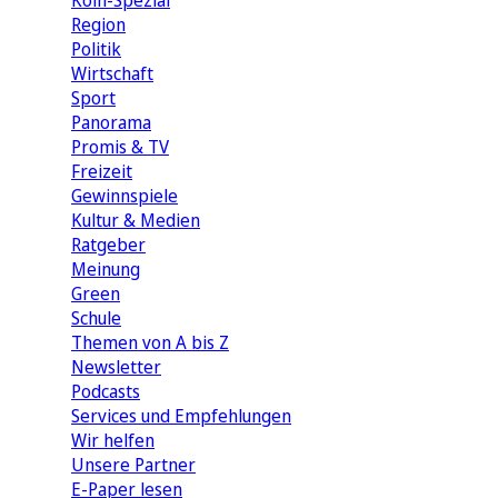
Köln-Spezial
Region
Politik
Wirtschaft
Sport
Panorama
Promis & TV
Freizeit
Gewinnspiele
Kultur & Medien
Ratgeber
Meinung
Green
Schule
Themen von A bis Z
Newsletter
Podcasts
Services und Empfehlungen
Wir helfen
Unsere Partner
E-Paper lesen