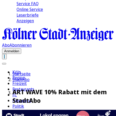
Service FAQ
Online Service
Leserbriefe
Anzeigen
Abo
Abonnieren
Anmelden
Köln
Startseite
Region
StadtAbo
Freizeit
Restaurants
ART WAVE 10% Rabatt mit dem
FC
StadtAbo
Panorama
Politik
Wirtschaft