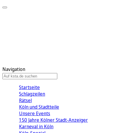
Mein KStA
Meine Artikel
Meine Region
Meine Newsletter
Mein KStA PLUS
Mein E-Paper
Navigation
Startseite
Schlagzeilen
Rätsel
Köln und Stadtteile
Unsere Events
150 Jahre Kölner Stadt-Anzeiger
Karneval in Köln