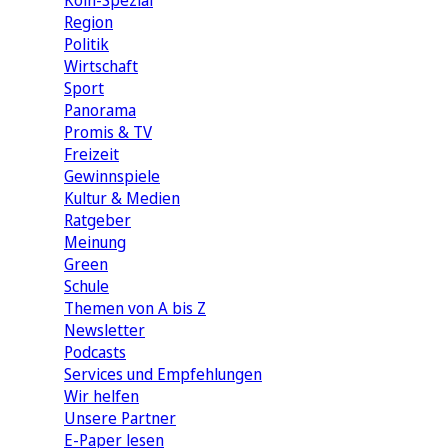
Köln-Spezial
Region
Politik
Wirtschaft
Sport
Panorama
Promis & TV
Freizeit
Gewinnspiele
Kultur & Medien
Ratgeber
Meinung
Green
Schule
Themen von A bis Z
Newsletter
Podcasts
Services und Empfehlungen
Wir helfen
Unsere Partner
E-Paper lesen