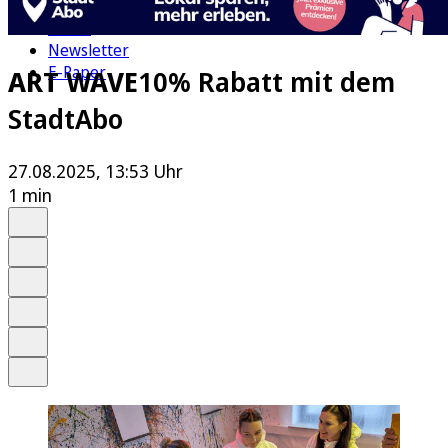
Kultur
Rätsel
Newsletter
E-Paper
ART WAVE
10% Rabatt mit dem
StadtAbo
27.08.2025, 13:53 Uhr
1 min
Auf Google bevorzugen
Anhören
Schrift
Merken
Drucken
Teilen