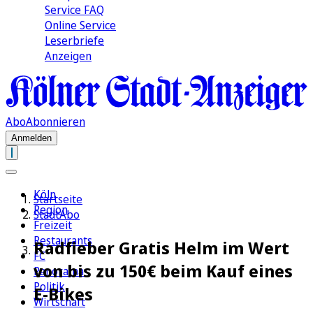
Service FAQ
Online Service
Leserbriefe
Anzeigen
Abo
Abonnieren
Anmelden
Köln
Startseite
Region
StadtAbo
Freizeit
Restaurants
Radfieber Gratis Helm im Wert
FC
von bis zu 150€ beim Kauf eines
Panorama
Politik
E-Bikes
Wirtschaft