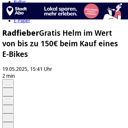
Kultur
Rätsel
Newsletter
E-Paper
Radfieber
Gratis Helm im Wert
von bis zu 150€ beim Kauf eines
E-Bikes
19.05.2025, 15:41 Uhr
2 min
Auf Google bevorzugen
Anhören
Schrift
Merken
Drucken
Teilen