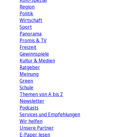
Köln-Spezial
Region
Politik
Wirtschaft
Sport
Panorama
Promis & TV
Freizeit
Gewinnspiele
Kultur & Medien
Ratgeber
Meinung
Green
Schule
Themen von A bis Z
Newsletter
Podcasts
Services und Empfehlungen
Wir helfen
Unsere Partner
E-Paper lesen