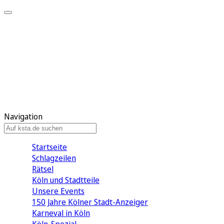
Mein KStA
Meine Artikel
Meine Region
Meine Newsletter
Mein KStA PLUS
Mein E-Paper
Navigation
Startseite
Schlagzeilen
Rätsel
Köln und Stadtteile
Unsere Events
150 Jahre Kölner Stadt-Anzeiger
Karneval in Köln