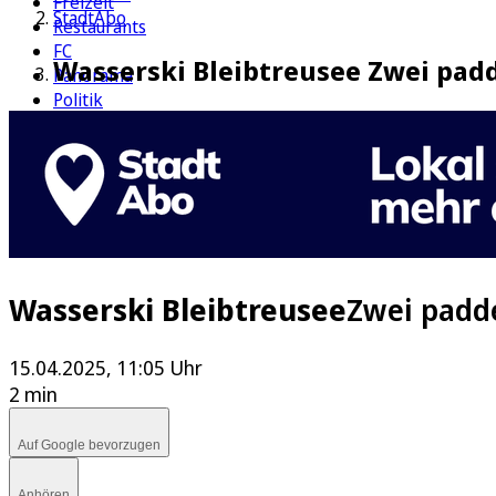
Freizeit
StadtAbo
Restaurants
FC
Wasserski Bleibtreusee Zwei padd
Panorama
Politik
Wirtschaft
Kultur
Rätsel
Newsletter
E-Paper
Wasserski Bleibtreusee
Zwei padde
15.04.2025, 11:05 Uhr
2 min
Auf Google bevorzugen
Anhören