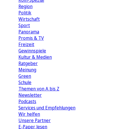
Köln-Spezial
Region
Politik
Wirtschaft
Sport
Panorama
Promis & TV
Freizeit
Gewinnspiele
Kultur & Medien
Ratgeber
Meinung
Green
Schule
Themen von A bis Z
Newsletter
Podcasts
Services und Empfehlungen
Wir helfen
Unsere Partner
E-Paper lesen