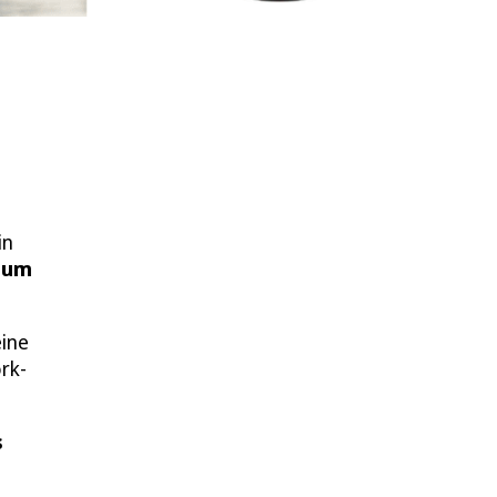
in
zum
eine
ork-
s