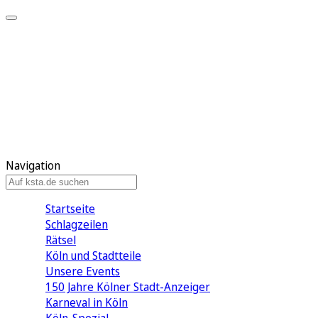
Mein KStA
Meine Artikel
Meine Region
Meine Newsletter
Mein KStA PLUS
Mein E-Paper
Navigation
Startseite
Schlagzeilen
Rätsel
Köln und Stadtteile
Unsere Events
150 Jahre Kölner Stadt-Anzeiger
Karneval in Köln