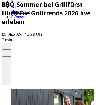
Kultur
BBQ-Sommer bei Grillfürst
Rätsel
Hürth
Die Grilltrends 2026 live
Newsletter
E-Paper
erleben
08.06.2026, 13:28 Uhr
2 min
Auf Google bevorzugen
Anhören
Schrift
Merken
Drucken
Teilen