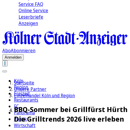
Service FAQ
Online Service
Leserbriefe
Anzeigen
Abo
Abonnieren
Anmelden
Köln
Startseite
Region
Unsere Partner
Freizeit
Einzelhandel Köln und Region
Restaurants
FC
BBQ-Sommer bei Grillfürst Hürth
Panorama
Die Grilltrends 2026 live erleben
Politik
Wirtschaft