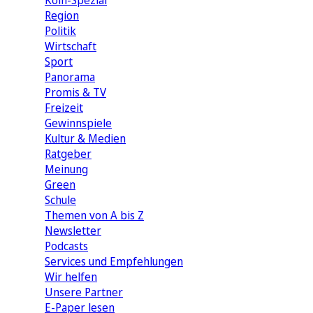
Köln-Spezial
Region
Politik
Wirtschaft
Sport
Panorama
Promis & TV
Freizeit
Gewinnspiele
Kultur & Medien
Ratgeber
Meinung
Green
Schule
Themen von A bis Z
Newsletter
Podcasts
Services und Empfehlungen
Wir helfen
Unsere Partner
E-Paper lesen