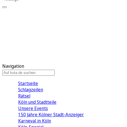
Mein KStA
Meine Artikel
Meine Region
Meine Newsletter
Mein KStA PLUS
Mein E-Paper
Navigation
Startseite
Schlagzeilen
Rätsel
Köln und Stadtteile
Unsere Events
150 Jahre Kölner Stadt-Anzeiger
Karneval in Köln