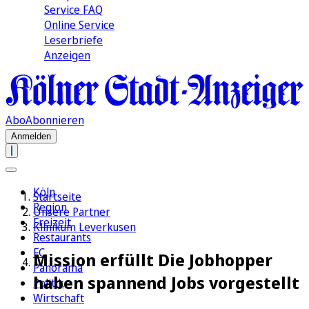
Service FAQ
Online Service
Leserbriefe
Anzeigen
Abo
Abonnieren
Anmelden
Köln
Startseite
Region
Unsere Partner
Freizeit
Klinikum Leverkusen
Restaurants
FC
Mission erfüllt Die Jobhopper
Panorama
haben spannend Jobs vorgestellt
Politik
Wirtschaft