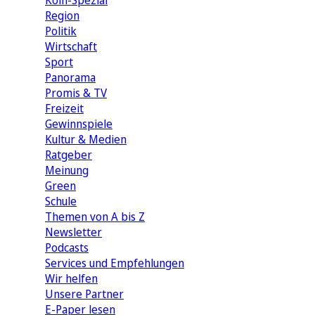
Köln-Spezial
Region
Politik
Wirtschaft
Sport
Panorama
Promis & TV
Freizeit
Gewinnspiele
Kultur & Medien
Ratgeber
Meinung
Green
Schule
Themen von A bis Z
Newsletter
Podcasts
Services und Empfehlungen
Wir helfen
Unsere Partner
E-Paper lesen