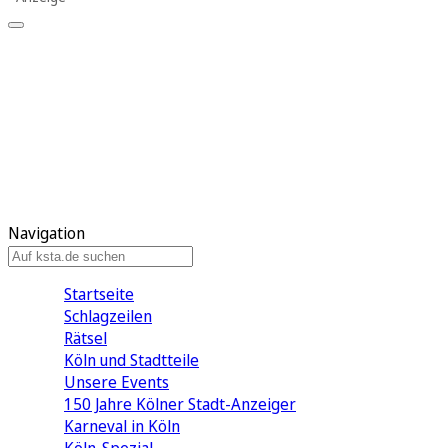
Mein KStA
Meine Artikel
Meine Region
Meine Newsletter
Mein KStA PLUS
Mein E-Paper
Navigation
Startseite
Schlagzeilen
Rätsel
Köln und Stadtteile
Unsere Events
150 Jahre Kölner Stadt-Anzeiger
Karneval in Köln