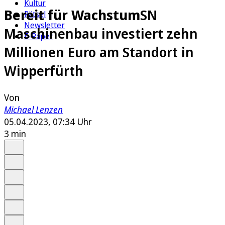
Kultur
Bereit für Wachstum
SN
Rätsel
Newsletter
Maschinenbau investiert zehn
E-Paper
Millionen Euro am Standort in
Wipperfürth
Von
Michael Lenzen
05.04.2023, 07:34 Uhr
3 min
Auf Google bevorzugen
Anhören
Schrift
Merken
Drucken
Teilen