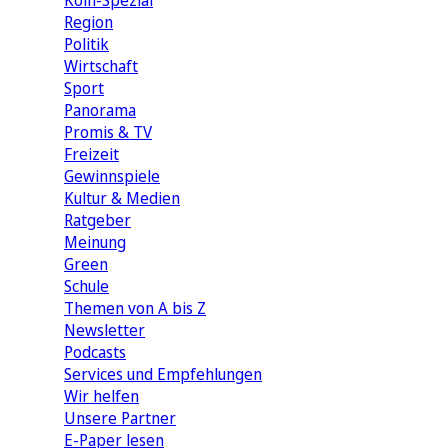
Köln-Spezial
Region
Politik
Wirtschaft
Sport
Panorama
Promis & TV
Freizeit
Gewinnspiele
Kultur & Medien
Ratgeber
Meinung
Green
Schule
Themen von A bis Z
Newsletter
Podcasts
Services und Empfehlungen
Wir helfen
Unsere Partner
E-Paper lesen