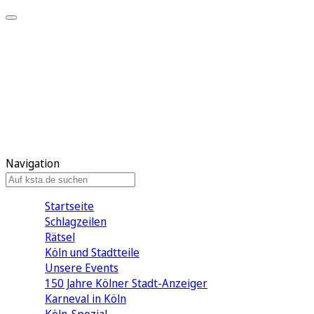
Mein KStA
Meine Artikel
Meine Region
Meine Newsletter
Mein KStA PLUS
Mein E-Paper
Navigation
Startseite
Schlagzeilen
Rätsel
Köln und Stadtteile
Unsere Events
150 Jahre Kölner Stadt-Anzeiger
Karneval in Köln