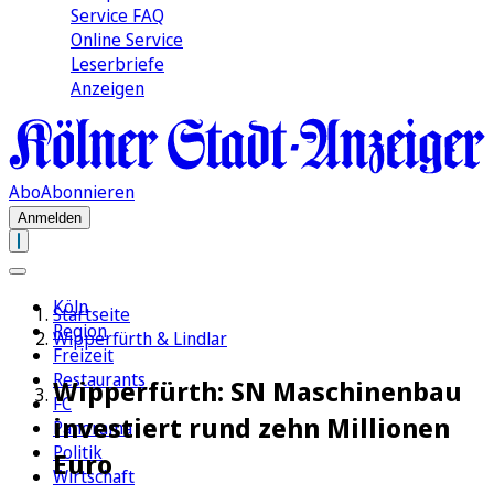
Service FAQ
Online Service
Leserbriefe
Anzeigen
Abo
Abonnieren
Anmelden
Köln
Startseite
Region
Wipperfürth & Lindlar
Freizeit
Restaurants
Wipperfürth: SN Maschinenbau
FC
investiert rund zehn Millionen
Panorama
Politik
Euro
Wirtschaft