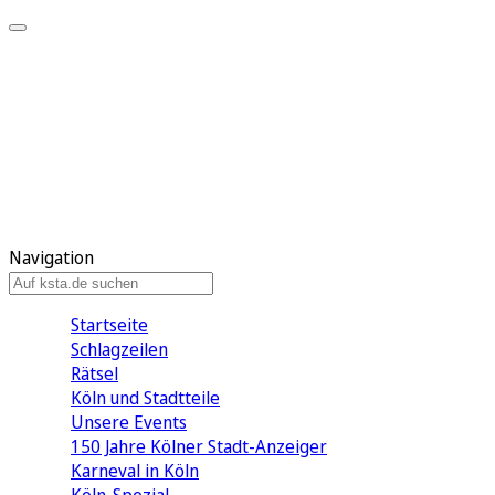
Mein KStA
Meine Artikel
Meine Region
Meine Newsletter
Mein KStA PLUS
Mein E-Paper
Navigation
Startseite
Schlagzeilen
Rätsel
Köln und Stadtteile
Unsere Events
150 Jahre Kölner Stadt-Anzeiger
Karneval in Köln