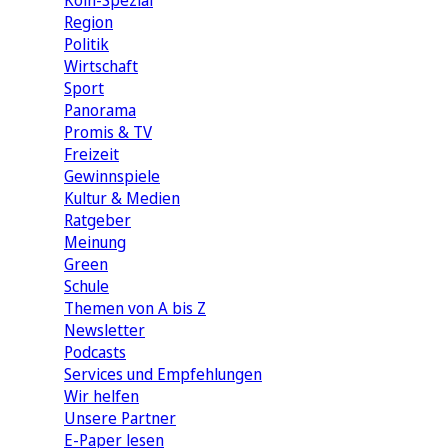
Köln-Spezial
Region
Politik
Wirtschaft
Sport
Panorama
Promis & TV
Freizeit
Gewinnspiele
Kultur & Medien
Ratgeber
Meinung
Green
Schule
Themen von A bis Z
Newsletter
Podcasts
Services und Empfehlungen
Wir helfen
Unsere Partner
E-Paper lesen