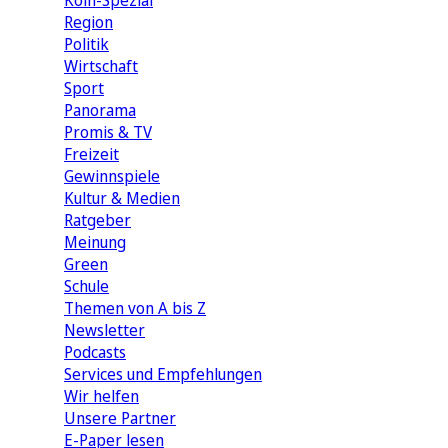
Köln-Spezial
Region
Politik
Wirtschaft
Sport
Panorama
Promis & TV
Freizeit
Gewinnspiele
Kultur & Medien
Ratgeber
Meinung
Green
Schule
Themen von A bis Z
Newsletter
Podcasts
Services und Empfehlungen
Wir helfen
Unsere Partner
E-Paper lesen