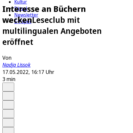
Kultur
Interesse an Büchern
Rätsel
Newsletter
wecken
Leseclub mit
E-Paper
multilingualen Angeboten
eröffnet
Von
Nadja Lissok
17.05.2022, 16:17 Uhr
3 min
Auf Google bevorzugen
Anhören
Schrift
Merken
Drucken
Teilen