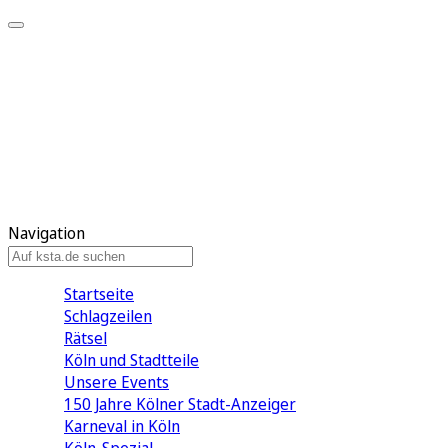
Mein KStA
Meine Artikel
Meine Region
Meine Newsletter
Mein KStA PLUS
Mein E-Paper
Navigation
Startseite
Schlagzeilen
Rätsel
Köln und Stadtteile
Unsere Events
150 Jahre Kölner Stadt-Anzeiger
Karneval in Köln