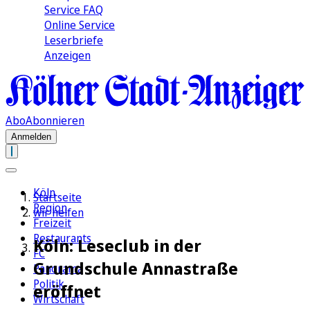
Service FAQ
Online Service
Leserbriefe
Anzeigen
Abo
Abonnieren
Anmelden
Köln
Startseite
Region
wir helfen
Freizeit
Restaurants
Köln: Leseclub in der
FC
Grundschule Annastraße
Panorama
Politik
eröffnet
Wirtschaft