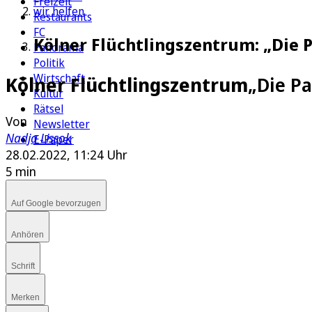
Freizeit
wir helfen
Restaurants
FC
Kölner Flüchtlingszentrum: „Die
Panorama
Politik
Wirtschaft
Kölner Flüchtlingszentrum
„Die P
Kultur
Rätsel
Von
Newsletter
Nadja Lissok
E-Paper
28.02.2022, 11:24 Uhr
5 min
Auf Google bevorzugen
Anhören
Schrift
Merken