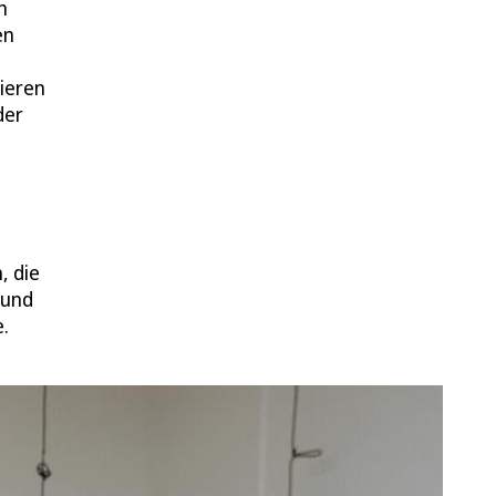
h
en
sieren
der
, die
 und
.