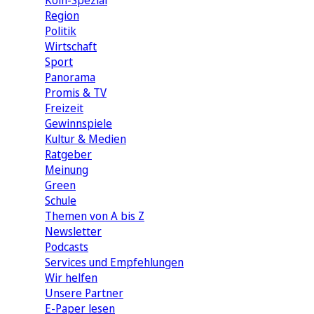
Köln-Spezial
Region
Politik
Wirtschaft
Sport
Panorama
Promis & TV
Freizeit
Gewinnspiele
Kultur & Medien
Ratgeber
Meinung
Green
Schule
Themen von A bis Z
Newsletter
Podcasts
Services und Empfehlungen
Wir helfen
Unsere Partner
E-Paper lesen