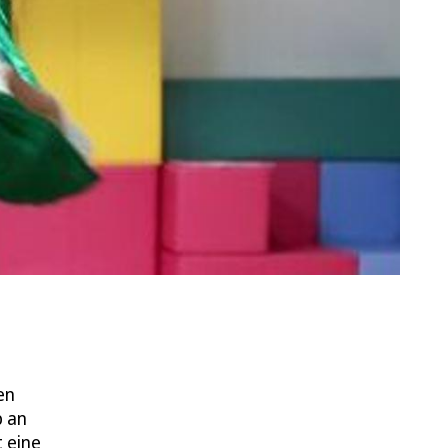
en
p an
 eine