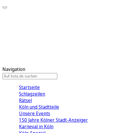
Mein KStA
Meine Artikel
Meine Region
Meine Newsletter
Mein KStA PLUS
Mein E-Paper
Navigation
Startseite
Schlagzeilen
Rätsel
Köln und Stadtteile
Unsere Events
150 Jahre Kölner Stadt-Anzeiger
Karneval in Köln