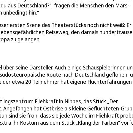
du aus Deutschland?“, fragen die Menschen den Mars-
h unbedingt hin.“
eser ersten Szene des Theaterstücks noch nicht weiß: Er 
m lebensgefährlichen Reiseweg, den damals hunderttaus
opa zu gelangen.
 über seine Darsteller. Auch einige Schauspielerinnen u
e südosteuropäische Route nach Deutschland geflohen, 
e der etwa 20 Teilnehmer hat eigene Fluchterfahrungen
tlingszentrum Fliehkraft in Nippes, das Stück „Der
t. Angefangen hat Ostbrise als kleine Geflüchteten-Grup
Nun sind sie froh, dass sie jede Woche im Fliehkraft prob
 extra ihr Kostüm aus dem Stück „Klang der Farben“ vorf