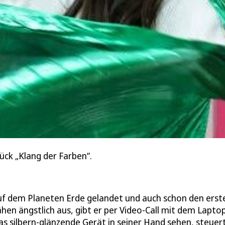
ck „Klang der Farben“.
auf dem Planeten Erde gelandet und auch schon den erst
n ängstlich aus, gibt er per Video-Call mit dem Lapto
s silbern-glänzende Gerät in seiner Hand sehen, steuert