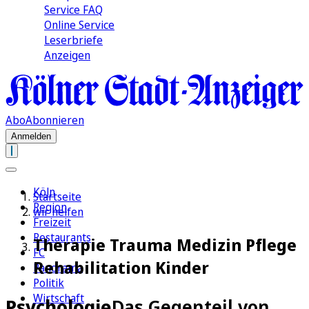
Service FAQ
Online Service
Leserbriefe
Anzeigen
Abo
Abonnieren
Anmelden
Köln
Startseite
Region
wir helfen
Freizeit
Restaurants
Therapie Trauma Medizin Pflege
FC
Rehabilitation Kinder
Panorama
Politik
Wirtschaft
Psychologie
Das Gegenteil von