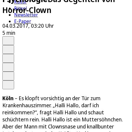
Kultur
Horror-Clown
Rätsel
Newsletter
E-Paper
04.03.2017, 03:20 Uhr
5 min
Auf Google bevorzugen
Anhören
Schrift
Merken
Drucken
Teilen
Köln
– Es klopft vorsichtig an der Tür zum
Krankenhauszimmer. „Halli Hallo, darf ich
reinkommen?“, fragt Halli Hallo und schaut
schüchtern rein. Halli Hallo ist ein Muttersöhnchen.
Aber der Mann mit Clownsnase und knallbunter