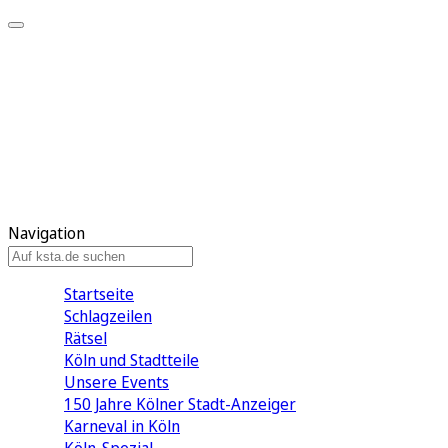
Mein KStA
Meine Artikel
Meine Region
Meine Newsletter
Mein KStA PLUS
Mein E-Paper
Navigation
Startseite
Schlagzeilen
Rätsel
Köln und Stadtteile
Unsere Events
150 Jahre Kölner Stadt-Anzeiger
Karneval in Köln