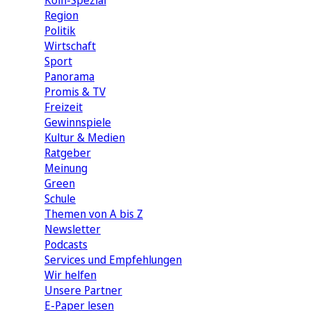
Köln-Spezial
Region
Politik
Wirtschaft
Sport
Panorama
Promis & TV
Freizeit
Gewinnspiele
Kultur & Medien
Ratgeber
Meinung
Green
Schule
Themen von A bis Z
Newsletter
Podcasts
Services und Empfehlungen
Wir helfen
Unsere Partner
E-Paper lesen