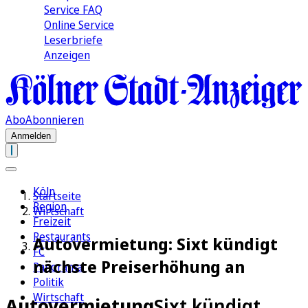
Service FAQ
Online Service
Leserbriefe
Anzeigen
Abo
Abonnieren
Anmelden
Köln
Startseite
Region
Wirtschaft
Freizeit
Restaurants
Autovermietung: Sixt kündigt
FC
nächste Preiserhöhung an
Panorama
Politik
Wirtschaft
Autovermietung
Sixt kündigt