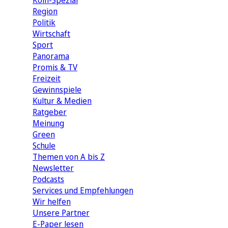
Köln-Spezial
Region
Politik
Wirtschaft
Sport
Panorama
Promis & TV
Freizeit
Gewinnspiele
Kultur & Medien
Ratgeber
Meinung
Green
Schule
Themen von A bis Z
Newsletter
Podcasts
Services und Empfehlungen
Wir helfen
Unsere Partner
E-Paper lesen