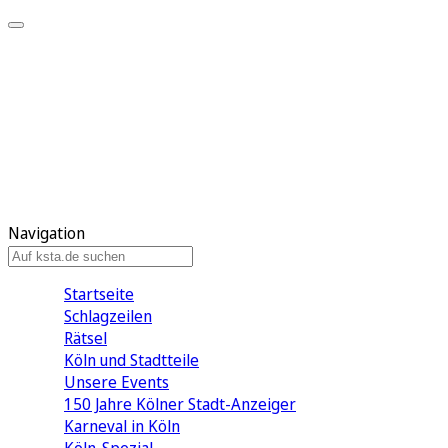
Mein KStA
Meine Artikel
Meine Region
Meine Newsletter
Mein KStA PLUS
Mein E-Paper
Navigation
Startseite
Schlagzeilen
Rätsel
Köln und Stadtteile
Unsere Events
150 Jahre Kölner Stadt-Anzeiger
Karneval in Köln