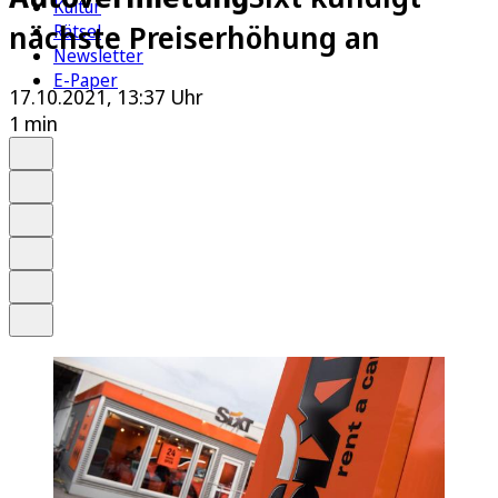
Kultur
nächste Preiserhöhung an
Rätsel
Newsletter
E-Paper
17.10.2021, 13:37 Uhr
1 min
Auf Google bevorzugen
Anhören
Schrift
Merken
Drucken
Teilen