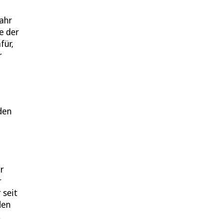
Jahr
e der
für,
r
den
r
r
 seit
den
,