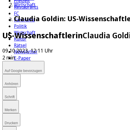
Freizeit
Wirtschaft
Restaurants
FC
Claudia Goldin: US-Wissenschaftle
Panorama
Politik
Wirtschaft
US-Wissenschaftlerin
Claudia Gold
Kultur
Rätsel
09.10.2023, 12:11 Uhr
Newsletter
2 min
E-Paper
Auf Google bevorzugen
Anhören
Schrift
Merken
Drucken