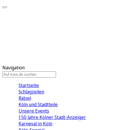
Mein KStA
Meine Artikel
Meine Region
Meine Newsletter
Mein KStA PLUS
Mein E-Paper
Navigation
Startseite
Schlagzeilen
Rätsel
Köln und Stadtteile
Unsere Events
150 Jahre Kölner Stadt-Anzeiger
Karneval in Köln