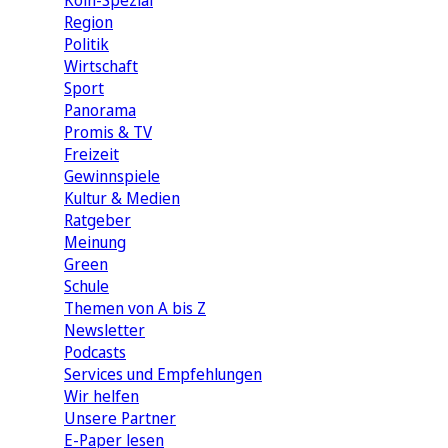
Köln-Spezial
Region
Politik
Wirtschaft
Sport
Panorama
Promis & TV
Freizeit
Gewinnspiele
Kultur & Medien
Ratgeber
Meinung
Green
Schule
Themen von A bis Z
Newsletter
Podcasts
Services und Empfehlungen
Wir helfen
Unsere Partner
E-Paper lesen