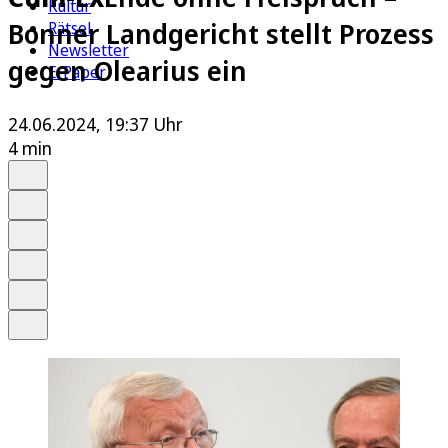
Kultur
Bonner Landgericht stellt Prozess
Rätsel
Newsletter
gegen Olearius ein
E-Paper
24.06.2024, 19:37 Uhr
4 min
Auf Google bevorzugen
Anhören
Schrift
Merken
Drucken
Teilen