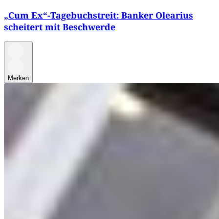
„Cum Ex“-Tagebuchstreit: Banker Olearius
scheitert mit Beschwerde
Merken