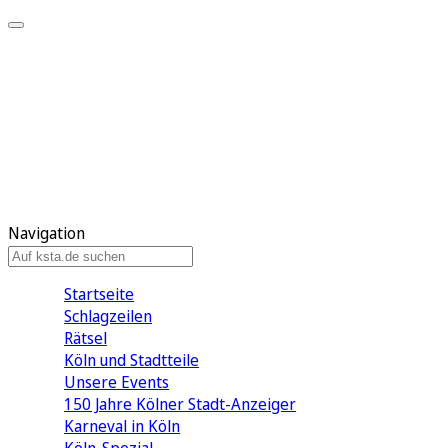
Mein KStA
Meine Artikel
Meine Region
Meine Newsletter
Mein KStA PLUS
Mein E-Paper
Navigation
Startseite
Schlagzeilen
Rätsel
Köln und Stadtteile
Unsere Events
150 Jahre Kölner Stadt-Anzeiger
Karneval in Köln