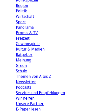
Köln-Spezial
Region
Politik
Wirtschaft
Sport
Panorama
Promis & TV
Freizeit
Gewinnspiele
Kultur & Medien
Ratgeber
Meinung
Green
Schule
Themen von A bis Z
Newsletter
Podcasts
Services und Empfehlungen
Wir helfen
Unsere Partner
E-Paper lesen