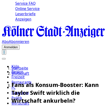
Service FAQ
Online Service
Leserbriefe
Anzeigen
Abo
Abonnieren
Anmelden
Köln
Startseite
Region
Wirtschaft
Freizeit
Restaurants
Fans als Konsum-Booster: Kann
FC
Taylor Swift wirklich die
Panorama
Politik
Wirtschaft ankurbeln?
Wirtschaft