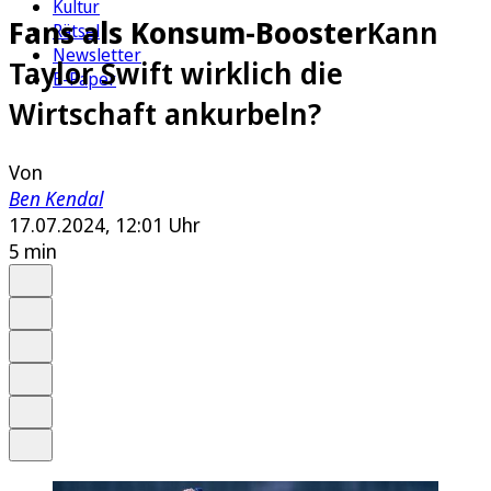
Kultur
Fans als Konsum-Booster
Kann
Rätsel
Newsletter
Taylor Swift wirklich die
E-Paper
Wirtschaft ankurbeln?
Von
Ben Kendal
17.07.2024, 12:01 Uhr
5 min
Auf Google bevorzugen
Anhören
Schrift
Merken
Drucken
Teilen