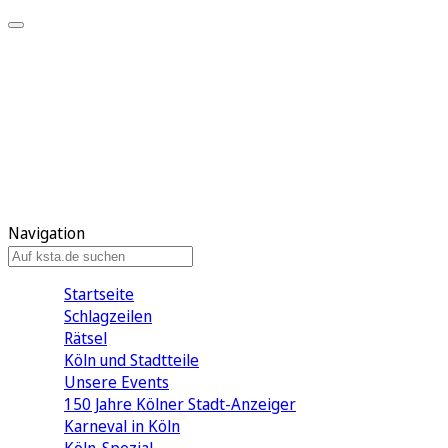
Mein KStA
Meine Artikel
Meine Region
Meine Newsletter
Mein KStA PLUS
Mein E-Paper
Navigation
Startseite
Schlagzeilen
Rätsel
Köln und Stadtteile
Unsere Events
150 Jahre Kölner Stadt-Anzeiger
Karneval in Köln