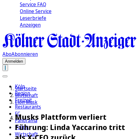
Service FAQ
Online Service
Leserbriefe
Anzeigen
Abo
Abonnieren
Anmelden
Köln
Startseite
Region
Wirtschaft
Freizeit
Elon Musk
Restaurants
FC
Musks Plattform verliert
Panorama
Führung: Linda Yaccarino tritt
Politik
Wirtschaft
als X-CEO zurück