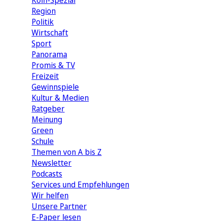
Köln-Spezial
Region
Politik
Wirtschaft
Sport
Panorama
Promis & TV
Freizeit
Gewinnspiele
Kultur & Medien
Ratgeber
Meinung
Green
Schule
Themen von A bis Z
Newsletter
Podcasts
Services und Empfehlungen
Wir helfen
Unsere Partner
E-Paper lesen