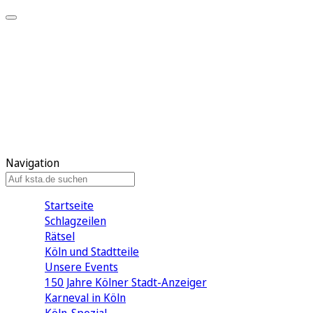
Mein KStA
Meine Artikel
Meine Region
Meine Newsletter
Mein KStA PLUS
Mein E-Paper
Navigation
Startseite
Schlagzeilen
Rätsel
Köln und Stadtteile
Unsere Events
150 Jahre Kölner Stadt-Anzeiger
Karneval in Köln