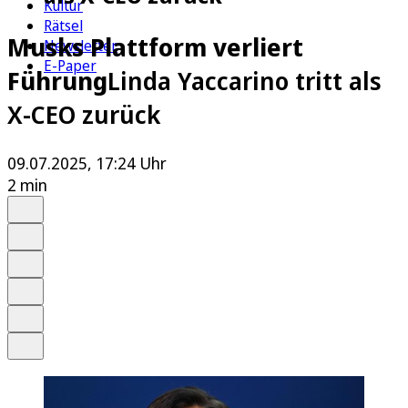
Kultur
Rätsel
Musks Plattform verliert
Newsletter
E-Paper
Führung
Linda Yaccarino tritt als
X-CEO zurück
09.07.2025, 17:24 Uhr
2 min
Auf Google bevorzugen
Anhören
Schrift
Merken
Drucken
Teilen