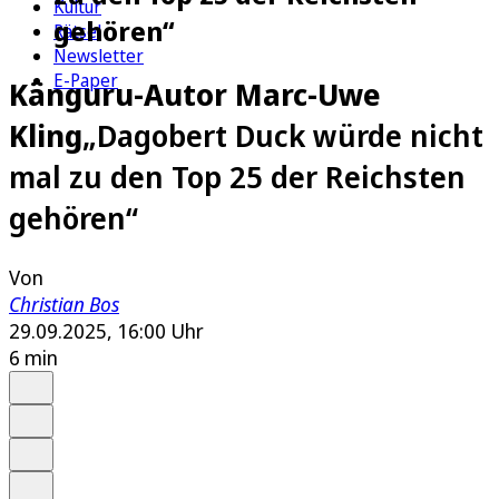
Kultur
gehören“
Rätsel
Newsletter
E-Paper
Känguru-Autor Marc-Uwe
Kling
„Dagobert Duck würde nicht
mal zu den Top 25 der Reichsten
gehören“
Von
Christian Bos
29.09.2025, 16:00 Uhr
6 min
Auf Google bevorzugen
Anhören
Schrift
Merken