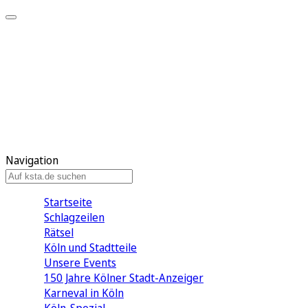
Mein KStA
Meine Artikel
Meine Region
Meine Newsletter
Mein KStA PLUS
Mein E-Paper
Navigation
Startseite
Schlagzeilen
Rätsel
Köln und Stadtteile
Unsere Events
150 Jahre Kölner Stadt-Anzeiger
Karneval in Köln