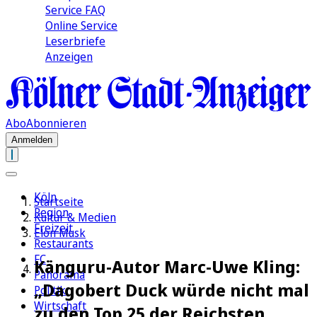
Service FAQ
Online Service
Leserbriefe
Anzeigen
Abo
Abonnieren
Anmelden
Köln
Startseite
Region
Kultur & Medien
Freizeit
Elon Musk
Restaurants
FC
Känguru-Autor Marc-Uwe Kling:
Panorama
„Dagobert Duck würde nicht mal
Politik
Wirtschaft
zu den Top 25 der Reichsten