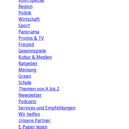
Köln-Spezial
Region
Politik
Wirtschaft
Sport
Panorama
Promis & TV
Freizeit
Gewinnspiele
Kultur & Medien
Ratgeber
Meinung
Green
Schule
Themen von A bis Z
Newsletter
Podcasts
Services und Empfehlungen
Wir helfen
Unsere Partner
E-Paper lesen