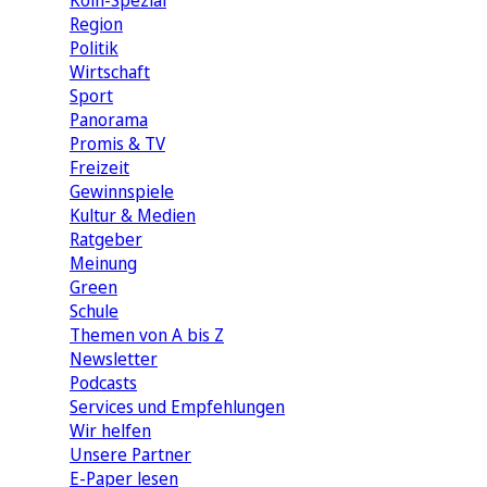
Köln-Spezial
Region
Politik
Wirtschaft
Sport
Panorama
Promis & TV
Freizeit
Gewinnspiele
Kultur & Medien
Ratgeber
Meinung
Green
Schule
Themen von A bis Z
Newsletter
Podcasts
Services und Empfehlungen
Wir helfen
Unsere Partner
E-Paper lesen