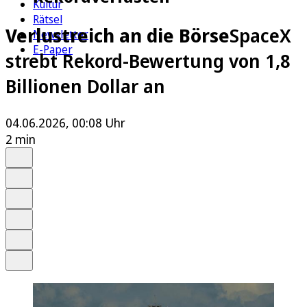
Kultur
Rätsel
Verlustreich an die Börse
SpaceX
Newsletter
E-Paper
strebt Rekord-Bewertung von 1,8
Billionen Dollar an
04.06.2026, 00:08 Uhr
2 min
Auf Google bevorzugen
Anhören
Schrift
Merken
Drucken
Teilen