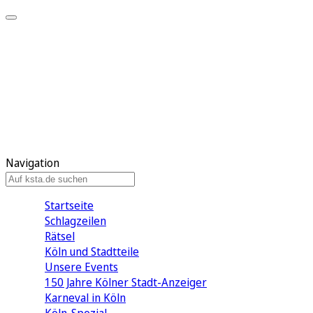
Mein KStA
Meine Artikel
Meine Region
Meine Newsletter
Mein KStA PLUS
Mein E-Paper
Navigation
Startseite
Schlagzeilen
Rätsel
Köln und Stadtteile
Unsere Events
150 Jahre Kölner Stadt-Anzeiger
Karneval in Köln