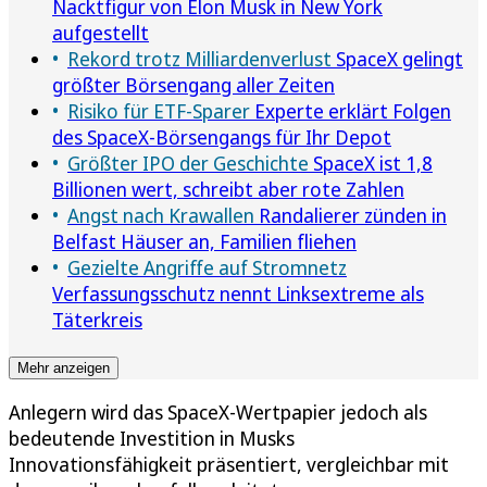
Nacktfigur von Elon Musk in New York
aufgestellt
Rekord trotz Milliardenverlust
SpaceX gelingt
größter Börsengang aller Zeiten
Risiko für ETF-Sparer
Experte erklärt Folgen
des SpaceX-Börsengangs für Ihr Depot
Größter IPO der Geschichte
SpaceX ist 1,8
Billionen wert, schreibt aber rote Zahlen
Angst nach Krawallen
Randalierer zünden in
Belfast Häuser an, Familien fliehen
Gezielte Angriffe auf Stromnetz
Verfassungsschutz nennt Linksextreme als
Täterkreis
Mehr anzeigen
Anlegern wird das SpaceX-Wertpapier jedoch als
bedeutende Investition in Musks
Innovationsfähigkeit präsentiert, vergleichbar mit