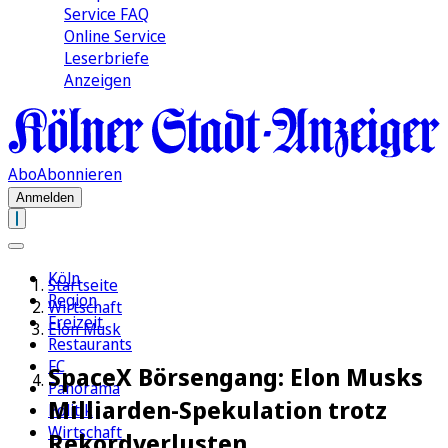
Service FAQ
Online Service
Leserbriefe
Anzeigen
Abo
Abonnieren
Anmelden
Köln
Startseite
Region
Wirtschaft
Freizeit
Elon Musk
Restaurants
FC
SpaceX Börsengang: Elon Musks
Panorama
Milliarden-Spekulation trotz
Politik
Wirtschaft
Rekordverlusten