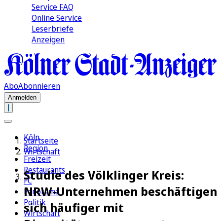
Service FAQ
Online Service
Leserbriefe
Anzeigen
Abo
Abonnieren
Anmelden
Köln
Startseite
Region
Wirtschaft
Freizeit
Restaurants
Studie des Völklinger Kreis:
FC
NRW-Unternehmen beschäftigen
Panorama
Politik
sich häufiger mit
Wirtschaft