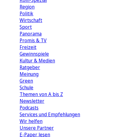
Köln-Spezial
Region
Politik
Wirtschaft
Sport
Panorama
Promis & TV
Freizeit
Gewinnspiele
Kultur & Medien
Ratgeber
Meinung
Green
Schule
Themen von A bis Z
Newsletter
Podcasts
Services und Empfehlungen
Wir helfen
Unsere Partner
E-Paper lesen