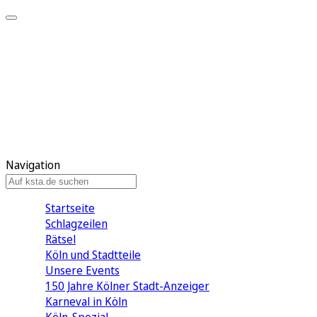
Mein KStA
Meine Artikel
Meine Region
Meine Newsletter
Mein KStA PLUS
Mein E-Paper
Navigation
Startseite
Schlagzeilen
Rätsel
Köln und Stadtteile
Unsere Events
150 Jahre Kölner Stadt-Anzeiger
Karneval in Köln