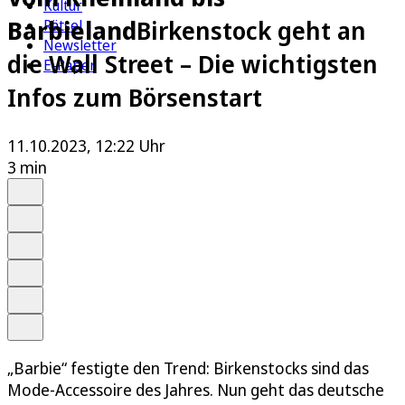
Kultur
Barbieland
Birkenstock geht an
Rätsel
Newsletter
die Wall Street – Die wichtigsten
E-Paper
Infos zum Börsenstart
11.10.2023, 12:22 Uhr
3 min
Auf Google bevorzugen
Anhören
Schrift
Merken
Drucken
Teilen
„Barbie“ festigte den Trend: Birkenstocks sind das
Mode-Accessoire des Jahres. Nun geht das deutsche