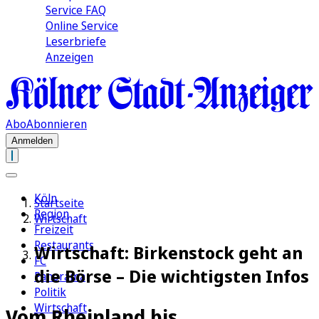
Service FAQ
Online Service
Leserbriefe
Anzeigen
Abo
Abonnieren
Anmelden
Köln
Startseite
Region
Wirtschaft
Freizeit
Restaurants
Wirtschaft: Birkenstock geht an
FC
die Börse – Die wichtigsten Infos
Panorama
Politik
Wirtschaft
Vom Rheinland bis