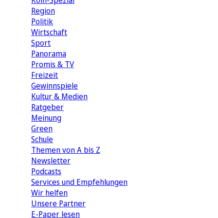
Köln-Spezial
Region
Politik
Wirtschaft
Sport
Panorama
Promis & TV
Freizeit
Gewinnspiele
Kultur & Medien
Ratgeber
Meinung
Green
Schule
Themen von A bis Z
Newsletter
Podcasts
Services und Empfehlungen
Wir helfen
Unsere Partner
E-Paper lesen