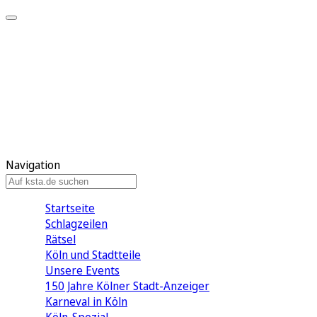
Mein KStA
Meine Artikel
Meine Region
Meine Newsletter
Mein KStA PLUS
Mein E-Paper
Navigation
Startseite
Schlagzeilen
Rätsel
Köln und Stadtteile
Unsere Events
150 Jahre Kölner Stadt-Anzeiger
Karneval in Köln