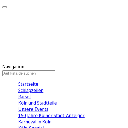
Mein KStA
Meine Artikel
Meine Region
Meine Newsletter
Mein KStA PLUS
Mein E-Paper
Navigation
Startseite
Schlagzeilen
Rätsel
Köln und Stadtteile
Unsere Events
150 Jahre Kölner Stadt-Anzeiger
Karneval in Köln