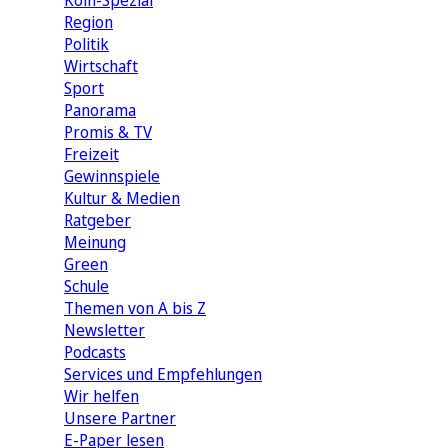
Köln-Spezial
Region
Politik
Wirtschaft
Sport
Panorama
Promis & TV
Freizeit
Gewinnspiele
Kultur & Medien
Ratgeber
Meinung
Green
Schule
Themen von A bis Z
Newsletter
Podcasts
Services und Empfehlungen
Wir helfen
Unsere Partner
E-Paper lesen