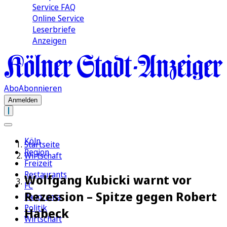
Service FAQ
Online Service
Leserbriefe
Anzeigen
Abo
Abonnieren
Anmelden
Köln
Startseite
Region
Wirtschaft
Freizeit
Restaurants
Wolfgang Kubicki warnt vor
FC
Rezession – Spitze gegen Robert
Panorama
Politik
Habeck
Wirtschaft