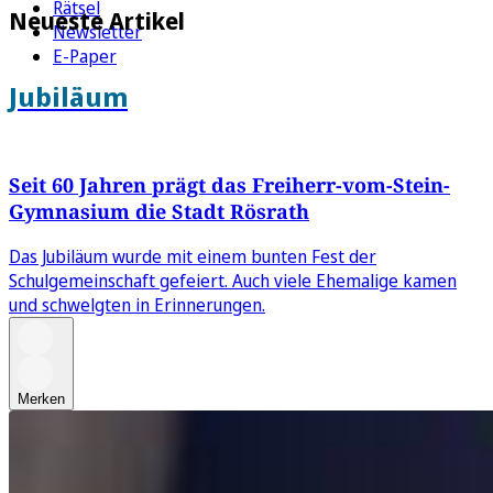
Rätsel
Neueste Artikel
Newsletter
E-Paper
Jubiläum
Seit 60 Jahren prägt das Freiherr-vom-Stein-
Gymnasium die Stadt Rösrath
Das Jubiläum wurde mit einem bunten Fest der
Schulgemeinschaft gefeiert. Auch viele Ehemalige kamen
und schwelgten in Erinnerungen.
Merken