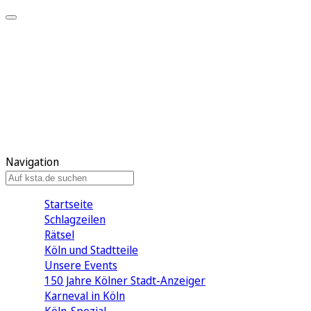
Mein KStA
Meine Artikel
Meine Region
Meine Newsletter
Mein KStA PLUS
Mein E-Paper
Navigation
Startseite
Schlagzeilen
Rätsel
Köln und Stadtteile
Unsere Events
150 Jahre Kölner Stadt-Anzeiger
Karneval in Köln