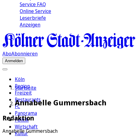
Service FAQ
Online Service
Leserbriefe
Anzeigen
Abo
Abonnieren
Anmelden
Köln
Region
Startseite
Freizeit
Restaurants
Annabelle Gummersbach
FC
Panorama
Redaktion
Politik
Wirtschaft
Annabelle Gummersbach
Kultur