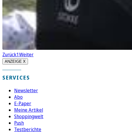
Zurück
1
Weiter
ANZEIGE X
SERVICES
Newsletter
Abo
E-Paper
Meine Artikel
Shoppingwelt
Push
Testberichte