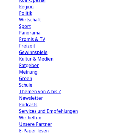
Köln-Spezial
Region
Politik
Wirtschaft
Sport
Panorama
Promis & TV
Freizeit
Gewinnspiele
Kultur & Medien
Ratgeber
Meinung
Green
Schule
Themen von A bis Z
Newsletter
Podcasts
Services und Empfehlungen
Wir helfen
Unsere Partner
E-Paper lesen