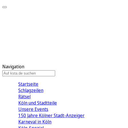
Mein KStA
Meine Artikel
Meine Region
Meine Newsletter
Mein KStA PLUS
Mein E-Paper
Navigation
Startseite
Schlagzeilen
Rätsel
Köln und Stadtteile
Unsere Events
150 Jahre Kölner Stadt-Anzeiger
Karneval in Köln