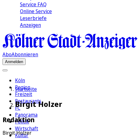
Service FAQ
Online Service
Leserbriefe
Anzeigen
Abo
Abonnieren
Anmelden
Köln
Region
Startseite
Freizeit
Restaurants
Birgit Holzer
FC
Panorama
Redaktion
Politik
Wirtschaft
Birgit Holzer
Kultur