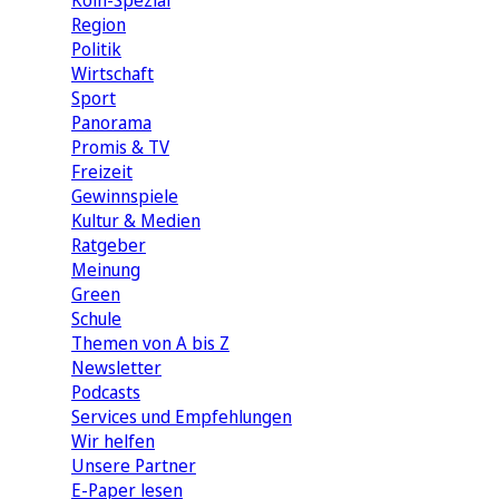
Köln-Spezial
Region
Politik
Wirtschaft
Sport
Panorama
Promis & TV
Freizeit
Gewinnspiele
Kultur & Medien
Ratgeber
Meinung
Green
Schule
Themen von A bis Z
Newsletter
Podcasts
Services und Empfehlungen
Wir helfen
Unsere Partner
E-Paper lesen