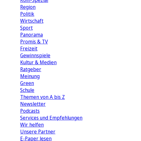
Köln-Spezial
Region
Politik
Wirtschaft
Sport
Panorama
Promis & TV
Freizeit
Gewinnspiele
Kultur & Medien
Ratgeber
Meinung
Green
Schule
Themen von A bis Z
Newsletter
Podcasts
Services und Empfehlungen
Wir helfen
Unsere Partner
E-Paper lesen