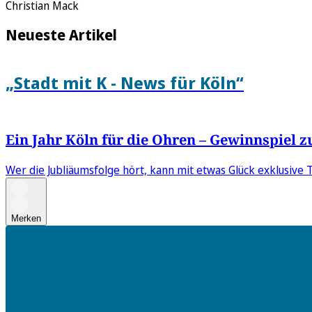
Christian Mack
Neueste Artikel
„Stadt mit K - News für Köln“
Ein Jahr Köln für die Ohren – Gewinnspiel 
Wer die Jubliäumsfolge hört, kann mit etwas Glück exklusive 
Merken