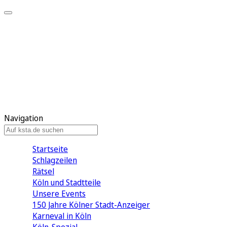
Mein KStA
Meine Artikel
Meine Region
Meine Newsletter
Mein KStA PLUS
Mein E-Paper
Navigation
Startseite
Schlagzeilen
Rätsel
Köln und Stadtteile
Unsere Events
150 Jahre Kölner Stadt-Anzeiger
Karneval in Köln