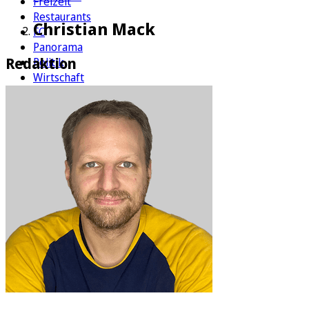
Freizeit
Restaurants
Christian Mack
FC
Panorama
Redaktion
Politik
Wirtschaft
Kultur
Rätsel
Newsletter
E-Paper