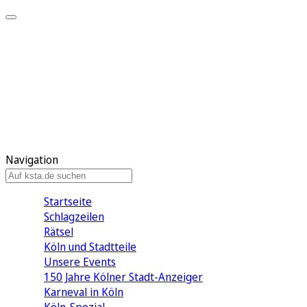
Mein KStA
Meine Artikel
Meine Region
Meine Newsletter
Mein KStA PLUS
Mein E-Paper
Navigation
Startseite
Schlagzeilen
Rätsel
Köln und Stadtteile
Unsere Events
150 Jahre Kölner Stadt-Anzeiger
Karneval in Köln