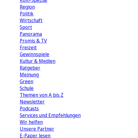
Köln-Spezial
Region
Politik
Wirtschaft
Sport
Panorama
Promis & TV
Freizeit
Gewinnspiele
Kultur & Medien
Ratgeber
Meinung
Green
Schule
Themen von A bis Z
Newsletter
Podcasts
Services und Empfehlungen
Wir helfen
Unsere Partner
E-Paper lesen