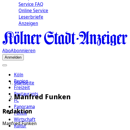
Service FAQ
Online Service
Leserbriefe
Anzeigen
Abo
Abonnieren
Anmelden
Köln
Region
Startseite
Freizeit
Restaurants
Manfred Funken
FC
Panorama
Redaktion
Politik
Wirtschaft
Manfred Funken
Kultur