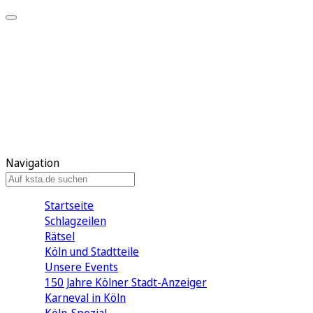
Mein KStA
Meine Artikel
Meine Region
Meine Newsletter
Mein KStA PLUS
Mein E-Paper
Navigation
Startseite
Schlagzeilen
Rätsel
Köln und Stadtteile
Unsere Events
150 Jahre Kölner Stadt-Anzeiger
Karneval in Köln