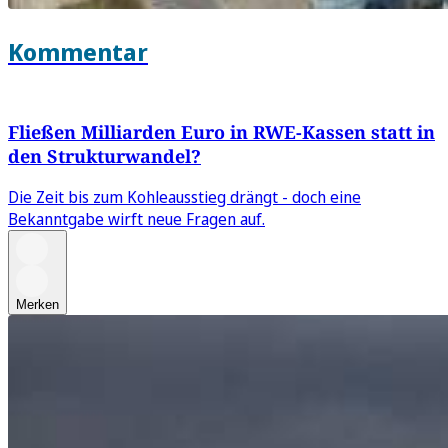
Kommentar
Fließen Milliarden Euro in RWE-Kassen statt in
den Strukturwandel?
Die Zeit bis zum Kohleausstieg drängt - doch eine
Bekanntgabe wirft neue Fragen auf.
Merken