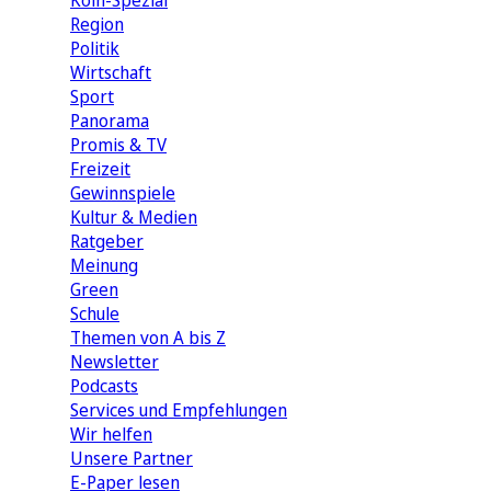
Köln-Spezial
Region
Politik
Wirtschaft
Sport
Panorama
Promis & TV
Freizeit
Gewinnspiele
Kultur & Medien
Ratgeber
Meinung
Green
Schule
Themen von A bis Z
Newsletter
Podcasts
Services und Empfehlungen
Wir helfen
Unsere Partner
E-Paper lesen