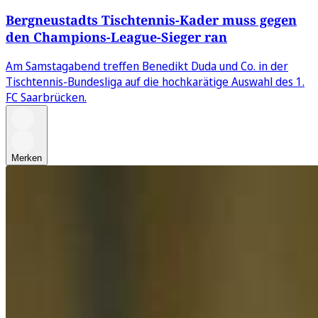
Bergneustadts Tischtennis-Kader muss gegen
den Champions-League-Sieger ran
Am Samstagabend treffen Benedikt Duda und Co. in der
Tischtennis-Bundesliga auf die hochkarätige Auswahl des 1.
FC Saarbrücken.
Merken