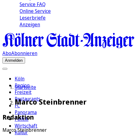
Service FAQ
Online Service
Leserbriefe
Anzeigen
Abo
Abonnieren
Anmelden
Köln
Region
Startseite
Freizeit
Restaurants
Marco Steinbrenner
FC
Panorama
Redaktion
Politik
Wirtschaft
Marco Steinbrenner
Kultur