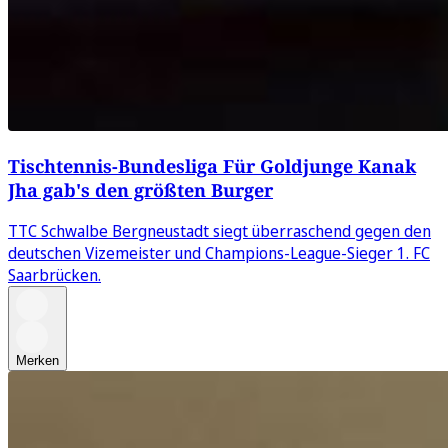
Tischtennis-Bundesliga Für Goldjunge Kanak
Jha gab's den größten Burger
TTC Schwalbe Bergneustadt siegt überraschend gegen den
deutschen Vizemeister und Champions-League-Sieger 1. FC
Saarbrücken.
Merken