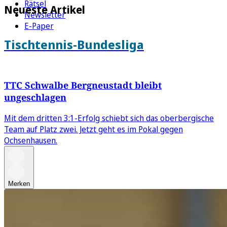
Rätsel
Neueste Artikel
Newsletter
E-Paper
Tischtennis-Bundesliga
TTC Schwalbe Bergneustadt bleibt
ungeschlagen
Mit dem dritten 3:1-Erfolg schiebt sich das oberbergische
Team auf Platz zwei. Jetzt geht es im Pokal gegen
Ochsenhausen.
Merken