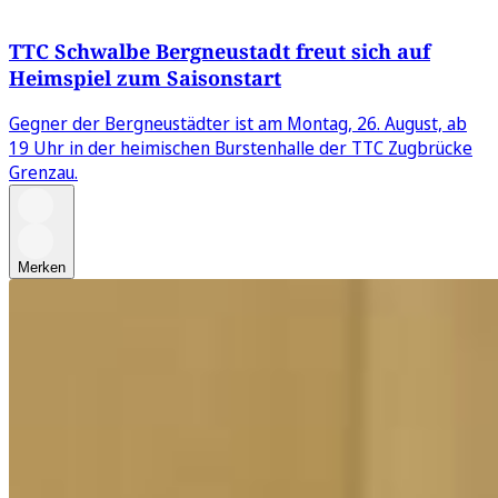
TTC Schwalbe Bergneustadt freut sich auf
Heimspiel zum Saisonstart
Gegner der Bergneustädter ist am Montag, 26. August, ab
19 Uhr in der heimischen Burstenhalle der TTC Zugbrücke
Grenzau.
Merken