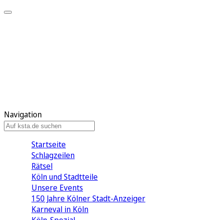
Mein KStA
Meine Artikel
Meine Region
Meine Newsletter
Mein KStA PLUS
Mein E-Paper
Navigation
Startseite
Schlagzeilen
Rätsel
Köln und Stadtteile
Unsere Events
150 Jahre Kölner Stadt-Anzeiger
Karneval in Köln