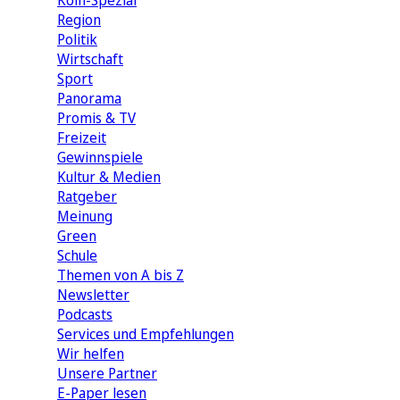
Köln-Spezial
Region
Politik
Wirtschaft
Sport
Panorama
Promis & TV
Freizeit
Gewinnspiele
Kultur & Medien
Ratgeber
Meinung
Green
Schule
Themen von A bis Z
Newsletter
Podcasts
Services und Empfehlungen
Wir helfen
Unsere Partner
E-Paper lesen