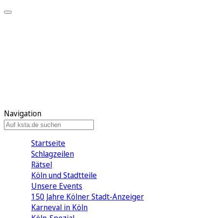
Mein KStA
Meine Artikel
Meine Region
Meine Newsletter
Mein KStA PLUS
Mein E-Paper
Navigation
Startseite
Schlagzeilen
Rätsel
Köln und Stadtteile
Unsere Events
150 Jahre Kölner Stadt-Anzeiger
Karneval in Köln