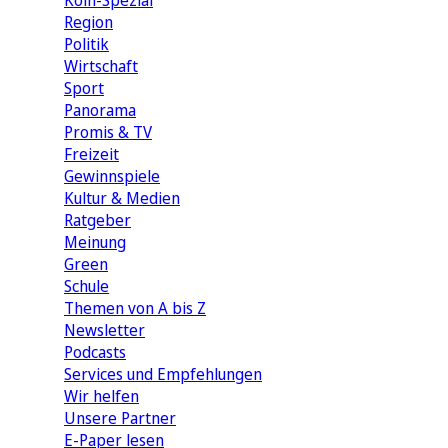
Köln-Spezial
Region
Politik
Wirtschaft
Sport
Panorama
Promis & TV
Freizeit
Gewinnspiele
Kultur & Medien
Ratgeber
Meinung
Green
Schule
Themen von A bis Z
Newsletter
Podcasts
Services und Empfehlungen
Wir helfen
Unsere Partner
E-Paper lesen