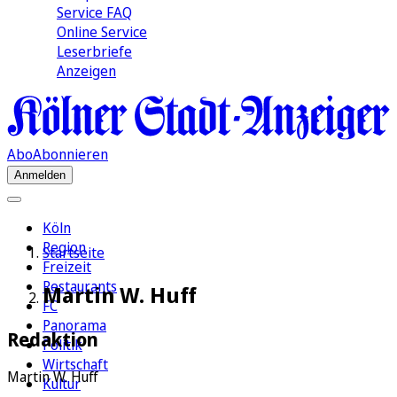
Service FAQ
Online Service
Leserbriefe
Anzeigen
Abo
Abonnieren
Anmelden
Köln
Region
Startseite
Freizeit
Restaurants
Martin W. Huff
FC
Panorama
Redaktion
Politik
Wirtschaft
Martin W. Huff
Kultur