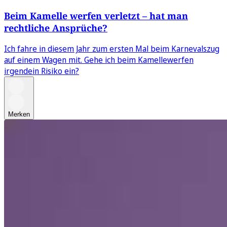
Beim Kamelle werfen verletzt – hat man
rechtliche Ansprüche?
Ich fahre in diesem Jahr zum ersten Mal beim Karnevalszug
auf einem Wagen mit. Gehe ich beim Kamellewerfen
irgendein Risiko ein?
Merken