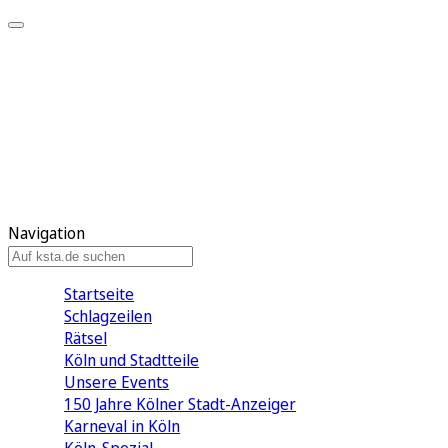
Mein KStA
Meine Artikel
Meine Region
Meine Newsletter
Mein KStA PLUS
Mein E-Paper
Navigation
Startseite
Schlagzeilen
Rätsel
Köln und Stadtteile
Unsere Events
150 Jahre Kölner Stadt-Anzeiger
Karneval in Köln