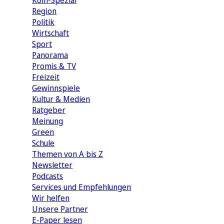
Köln-Spezial
Region
Politik
Wirtschaft
Sport
Panorama
Promis & TV
Freizeit
Gewinnspiele
Kultur & Medien
Ratgeber
Meinung
Green
Schule
Themen von A bis Z
Newsletter
Podcasts
Services und Empfehlungen
Wir helfen
Unsere Partner
E-Paper lesen