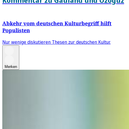
Kommentar zu Gauland und Özoguz
Abkehr vom deutschen Kulturbegriff hilft
Populisten
Nur wenige diskutieren Thesen zur deutschen Kultur.
Merken