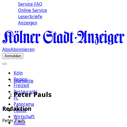
Service FAQ
Online Service
Leserbriefe
Anzeigen
Abo
Abonnieren
Anmelden
Köln
Region
Startseite
Freizeit
Restaurants
Peter Pauls
FC
Panorama
Redaktion
Politik
Wirtschaft
Peter Pauls
Kultur