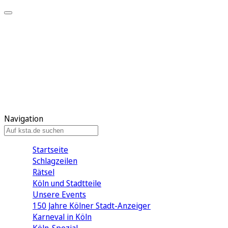
Mein KStA
Meine Artikel
Meine Region
Meine Newsletter
Mein KStA PLUS
Mein E-Paper
Navigation
Startseite
Schlagzeilen
Rätsel
Köln und Stadtteile
Unsere Events
150 Jahre Kölner Stadt-Anzeiger
Karneval in Köln