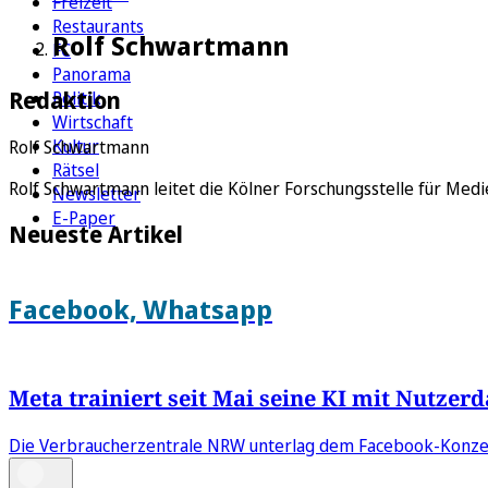
Freizeit
Restaurants
Rolf Schwartmann
FC
Panorama
Redaktion
Politik
Wirtschaft
Kultur
Rolf Schwartmann
Rätsel
Rolf Schwartmann leitet die Kölner Forschungsstelle für Medi
Newsletter
E-Paper
Neueste Artikel
Facebook, Whatsapp
Meta trainiert seit Mai seine KI mit Nutzerd
Die Verbraucherzentrale NRW unterlag dem Facebook-Konzer