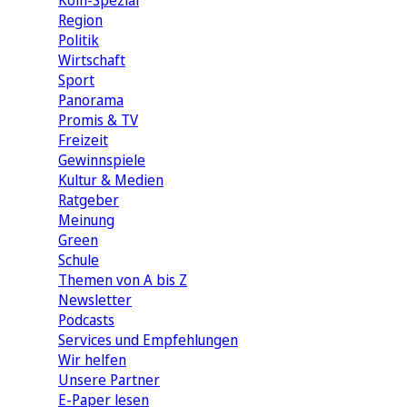
Köln-Spezial
Region
Politik
Wirtschaft
Sport
Panorama
Promis & TV
Freizeit
Gewinnspiele
Kultur & Medien
Ratgeber
Meinung
Green
Schule
Themen von A bis Z
Newsletter
Podcasts
Services und Empfehlungen
Wir helfen
Unsere Partner
E-Paper lesen