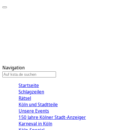
Mein KStA
Meine Artikel
Meine Region
Meine Newsletter
Mein KStA PLUS
Mein E-Paper
Navigation
Startseite
Schlagzeilen
Rätsel
Köln und Stadtteile
Unsere Events
150 Jahre Kölner Stadt-Anzeiger
Karneval in Köln