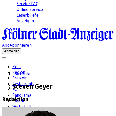
Service FAQ
Online Service
Leserbriefe
Anzeigen
Abo
Abonnieren
Anmelden
Köln
Region
Startseite
Freizeit
Restaurants
Steven Geyer
FC
Panorama
Redaktion
Politik
Wirtschaft
Kultur