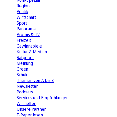
Köln-Spezial
Region
Politik
Wirtschaft
Sport
Panorama
Promis & TV
Freizeit
Gewinnspiele
Kultur & Medien
Ratgeber
Meinung
Green
Schule
Themen von A bis Z
Newsletter
Podcasts
Services und Empfehlungen
Wir helfen
Unsere Partner
E-Paper lesen