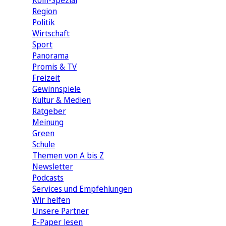
Köln-Spezial
Region
Politik
Wirtschaft
Sport
Panorama
Promis & TV
Freizeit
Gewinnspiele
Kultur & Medien
Ratgeber
Meinung
Green
Schule
Themen von A bis Z
Newsletter
Podcasts
Services und Empfehlungen
Wir helfen
Unsere Partner
E-Paper lesen