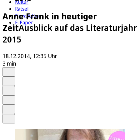
Kultur
Rätsel
Anne Frank in heutiger
Newsletter
E-Paper
Zeit
Ausblick auf das Literaturjahr
2015
18.12.2014, 12:35 Uhr
3 min
Auf Google bevorzugen
Anhören
Schrift
Merken
Drucken
Teilen