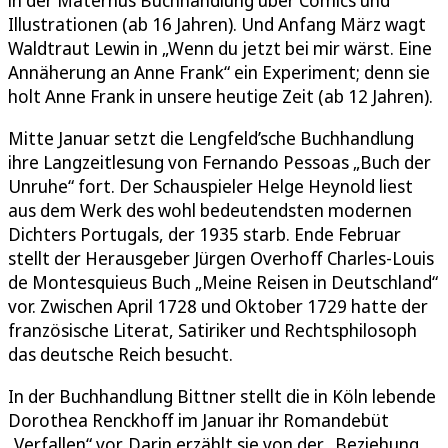
in der Maternus Buchhandlung über Comics und
Illustrationen (ab 16 Jahren). Und Anfang März wagt
Waldtraut Lewin in „Wenn du jetzt bei mir wärst. Eine
Annäherung an Anne Frank“ ein Experiment; denn sie
holt Anne Frank in unsere heutige Zeit (ab 12 Jahren).
Mitte Januar setzt die Lengfeld’sche Buchhandlung
ihre Langzeitlesung von Fernando Pessoas „Buch der
Unruhe“ fort. Der Schauspieler Helge Heynold liest
aus dem Werk des wohl bedeutendsten modernen
Dichters Portugals, der 1935 starb. Ende Februar
stellt der Herausgeber Jürgen Overhoff Charles-Louis
de Montesquieus Buch „Meine Reisen in Deutschland“
vor. Zwischen April 1728 und Oktober 1729 hatte der
französische Literat, Satiriker und Rechtsphilosoph
das deutsche Reich besucht.
In der Buchhandlung Bittner stellt die in Köln lebende
Dorothea Renckhoff im Januar ihr Romandebüt
„Verfallen“ vor. Darin erzählt sie von der „Beziehung