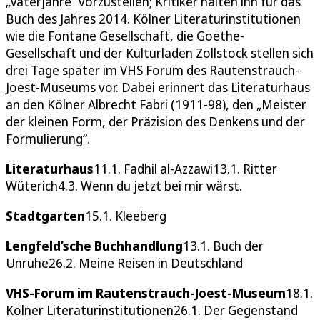
„Vaterjahre“ vorzustellen; Kritiker halten ihn für das
Buch des Jahres 2014. Kölner Literaturinstitutionen
wie die Fontane Gesellschaft, die Goethe-
Gesellschaft und der Kulturladen Zollstock stellen sich
drei Tage später im VHS Forum des Rautenstrauch-
Joest-Museums vor. Dabei erinnert das Literaturhaus
an den Kölner Albrecht Fabri (1911-98), den „Meister
der kleinen Form, der Präzision des Denkens und der
Formulierung“.
Literaturhaus
11.1. Fadhil al-Azzawi13.1. Ritter
Wüterich4.3. Wenn du jetzt bei mir wärst.
Stadtgarten
15.1. Kleeberg
Lengfeld’sche Buchhandlung
13.1. Buch der
Unruhe26.2. Meine Reisen in Deutschland
VHS-Forum im Rautenstrauch-Joest-Museum
18.1.
Kölner Literaturinstitutionen26.1. Der Gegenstand