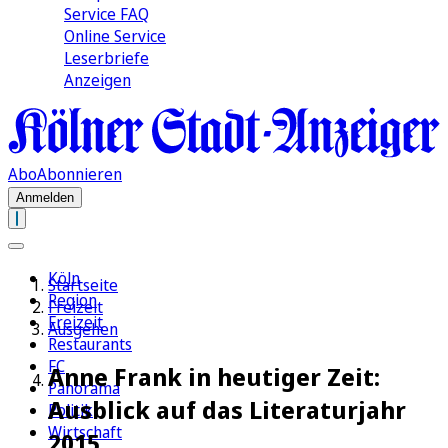
Service FAQ
Online Service
Leserbriefe
Anzeigen
Abo
Abonnieren
Anmelden
Köln
Startseite
Region
Freizeit
Freizeit
Ausgehen
Restaurants
FC
Anne Frank in heutiger Zeit:
Panorama
Ausblick auf das Literaturjahr
Politik
Wirtschaft
2015