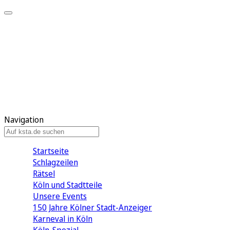
Mein KStA
Meine Artikel
Meine Region
Meine Newsletter
Mein KStA PLUS
Mein E-Paper
Navigation
Startseite
Schlagzeilen
Rätsel
Köln und Stadtteile
Unsere Events
150 Jahre Kölner Stadt-Anzeiger
Karneval in Köln