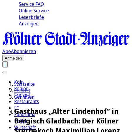
Service FAQ
Online Service
Leserbriefe
Anzeigen
Abo
Abonnieren
Anmelden
Köln
Startseite
Region
Freizeit
Freizeit
Genießen
Restaurants
FC
Gasthaus „Alter Lindenhof“ in
Panorama
Bergisch Gladbach: Der Kölner
Politik
Wirtschaft
Sternekoch Maximilian Lorenz