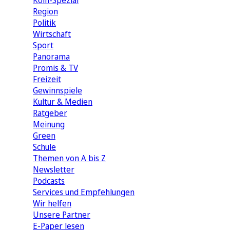
Köln-Spezial
Region
Politik
Wirtschaft
Sport
Panorama
Promis & TV
Freizeit
Gewinnspiele
Kultur & Medien
Ratgeber
Meinung
Green
Schule
Themen von A bis Z
Newsletter
Podcasts
Services und Empfehlungen
Wir helfen
Unsere Partner
E-Paper lesen