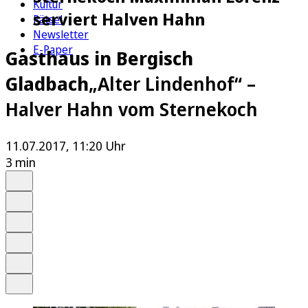
Kultur
serviert Halven Hahn
Rätsel
Newsletter
E-Paper
Gasthaus in Bergisch
Gladbach
„Alter Lindenhof“ –
Halver Hahn vom Sternekoch
11.07.2017, 11:20 Uhr
3 min
Auf Google bevorzugen
Anhören
Schrift
Merken
Drucken
Teilen