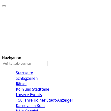
Mein KStA
Meine Artikel
Meine Region
Meine Newsletter
Mein KStA PLUS
Mein E-Paper
Navigation
Startseite
Schlagzeilen
Rätsel
Köln und Stadtteile
Unsere Events
150 Jahre Kölner Stadt-Anzeiger
Karneval in Köln