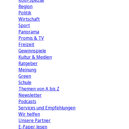
Köln-Spezial
Region
Politik
Wirtschaft
Sport
Panorama
Promis & TV
Freizeit
Gewinnspiele
Kultur & Medien
Ratgeber
Meinung
Green
Schule
Themen von A bis Z
Newsletter
Podcasts
Services und Empfehlungen
Wir helfen
Unsere Partner
E-Paper lesen