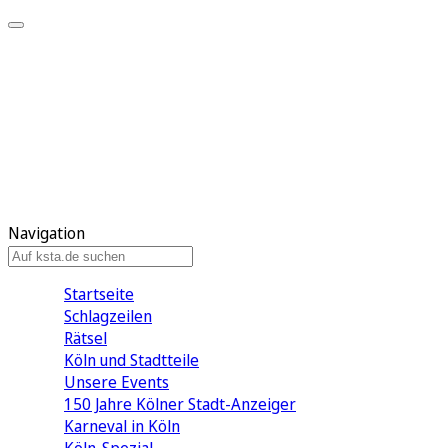
Mein KStA
Meine Artikel
Meine Region
Meine Newsletter
Mein KStA PLUS
Mein E-Paper
Navigation
Startseite
Schlagzeilen
Rätsel
Köln und Stadtteile
Unsere Events
150 Jahre Kölner Stadt-Anzeiger
Karneval in Köln