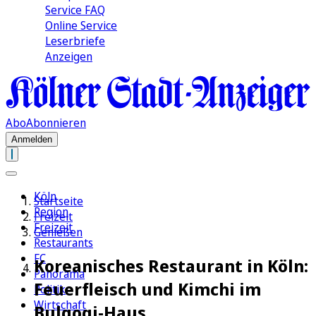
Service FAQ
Online Service
Leserbriefe
Anzeigen
Abo
Abonnieren
Anmelden
Köln
Startseite
Region
Freizeit
Freizeit
Genießen
Restaurants
FC
Koreanisches Restaurant in Köln:
Panorama
Feuerfleisch und Kimchi im
Politik
Wirtschaft
Bulgogi-Haus