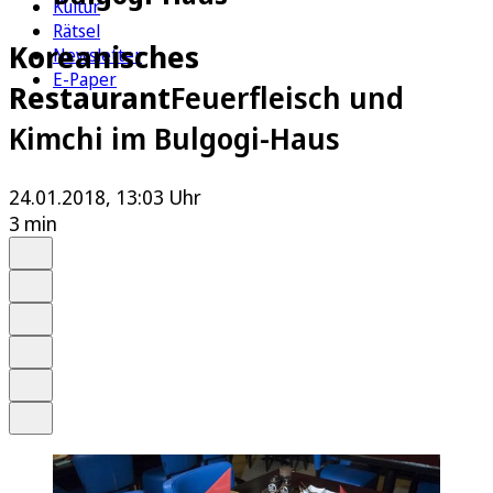
Kultur
Rätsel
Koreanisches
Newsletter
E-Paper
Restaurant
Feuerfleisch und
Kimchi im Bulgogi-Haus
24.01.2018, 13:03 Uhr
3 min
Auf Google bevorzugen
Anhören
Schrift
Merken
Drucken
Teilen