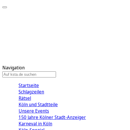
Mein KStA
Meine Artikel
Meine Region
Meine Newsletter
Mein KStA PLUS
Mein E-Paper
Navigation
Startseite
Schlagzeilen
Rätsel
Köln und Stadtteile
Unsere Events
150 Jahre Kölner Stadt-Anzeiger
Karneval in Köln