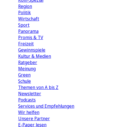
Köln-Spezial
Region
Politik
Wirtschaft
Sport
Panorama
Promis & TV
Freizeit
Gewinnspiele
Kultur & Medien
Ratgeber
Meinung
Green
Schule
Themen von A bis Z
Newsletter
Podcasts
Services und Empfehlungen
Wir helfen
Unsere Partner
E-Paper lesen