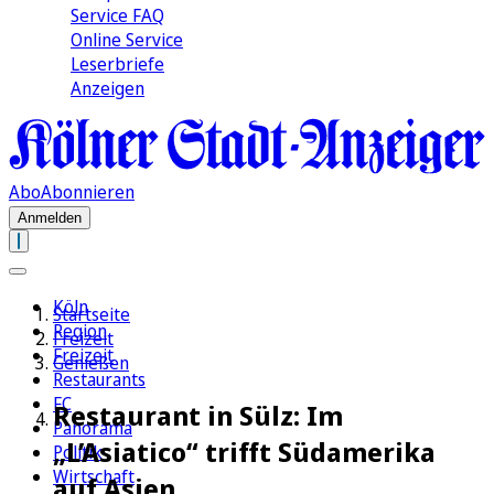
Service FAQ
Online Service
Leserbriefe
Anzeigen
Abo
Abonnieren
Anmelden
Köln
Startseite
Region
Freizeit
Freizeit
Genießen
Restaurants
FC
Restaurant in Sülz: Im
Panorama
„L’Asiatico“ trifft Südamerika
Politik
Wirtschaft
auf Asien