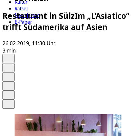
Kultur
Rätsel
Restaurant in Sülz
Im „L’Asiatico“
Newsletter
E-Paper
trifft Südamerika auf Asien
26.02.2019, 11:30 Uhr
3 min
Auf Google bevorzugen
Anhören
Schrift
Merken
Drucken
Teilen