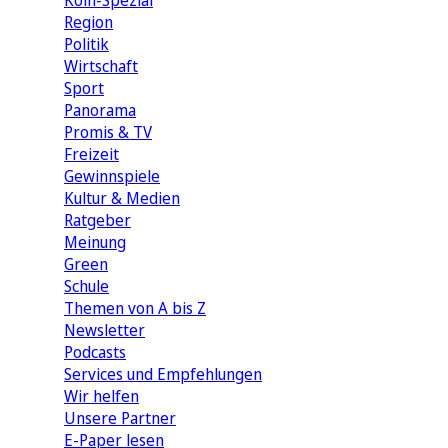
Köln-Spezial
Region
Politik
Wirtschaft
Sport
Panorama
Promis & TV
Freizeit
Gewinnspiele
Kultur & Medien
Ratgeber
Meinung
Green
Schule
Themen von A bis Z
Newsletter
Podcasts
Services und Empfehlungen
Wir helfen
Unsere Partner
E-Paper lesen