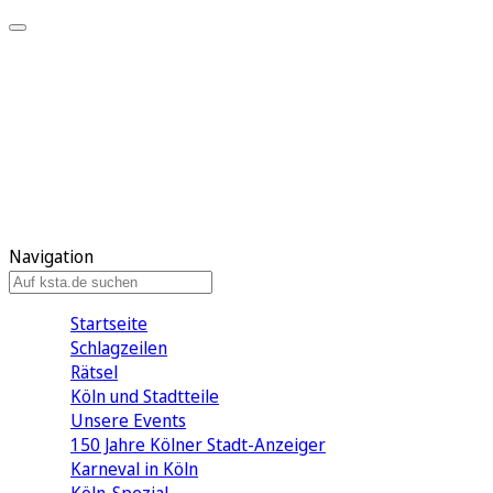
Mein KStA
Meine Artikel
Meine Region
Meine Newsletter
Mein KStA PLUS
Mein E-Paper
Navigation
Startseite
Schlagzeilen
Rätsel
Köln und Stadtteile
Unsere Events
150 Jahre Kölner Stadt-Anzeiger
Karneval in Köln