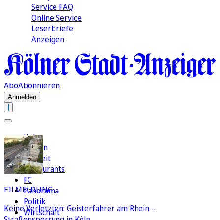
Service FAQ
Online Service
Leserbriefe
Anzeigen
Abo
Abonnieren
Anmelden
Köln
Region
Freizeit
Restaurants
FC
EILMELDUNG
Panorama
Politik
Keine Verletzten: Geisterfahrer am Rhein –
Wirtschaft
Straßensperrung in Köln