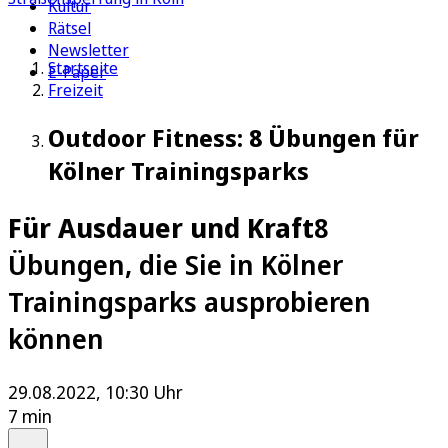
Kultur
Rätsel
Newsletter
Startseite
E-Paper
Freizeit
Outdoor Fitness: 8 Übungen für
Kölner Trainingsparks
Für Ausdauer und Kraft
8
Übungen, die Sie in Kölner
Trainingsparks ausprobieren
können
29.08.2022, 10:30 Uhr
7 min
Auf Google bevorzugen