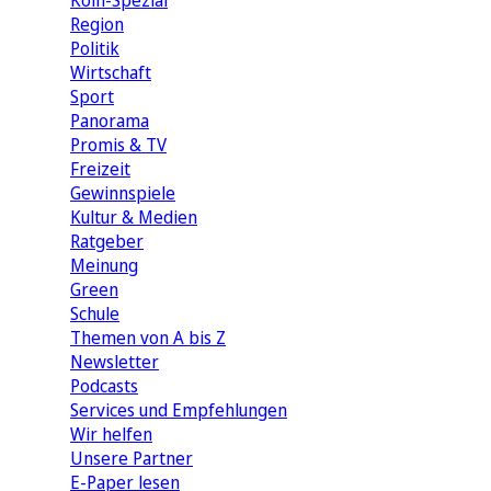
Köln-Spezial
Region
Politik
Wirtschaft
Sport
Panorama
Promis & TV
Freizeit
Gewinnspiele
Kultur & Medien
Ratgeber
Meinung
Green
Schule
Themen von A bis Z
Newsletter
Podcasts
Services und Empfehlungen
Wir helfen
Unsere Partner
E-Paper lesen