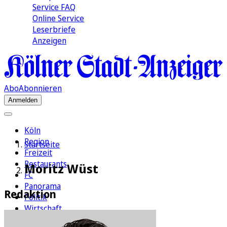
Service FAQ
Online Service
Leserbriefe
Anzeigen
Abo
Abonnieren
Anmelden
Köln
Region
Startseite
Freizeit
Restaurants
Moritz Wüst
FC
Panorama
Redaktion
Politik
Wirtschaft
Kultur