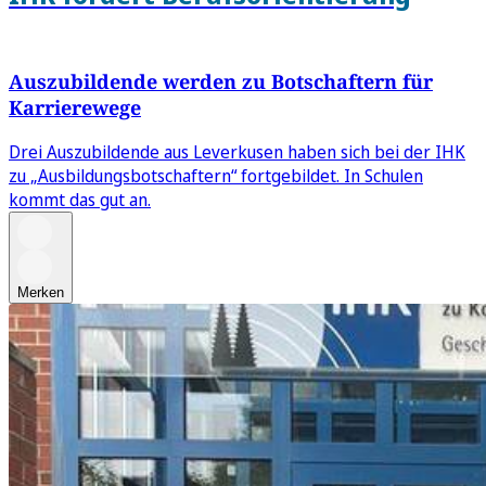
Auszubildende werden zu Botschaftern für
Karrierewege
Drei Auszubildende aus Leverkusen haben sich bei der IHK
zu „Ausbildungsbotschaftern“ fortgebildet. In Schulen
kommt das gut an.
Merken