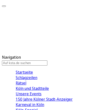
Mein KStA
Meine Artikel
Meine Region
Meine Newsletter
Mein KStA PLUS
Mein E-Paper
Navigation
Startseite
Schlagzeilen
Rätsel
Köln und Stadtteile
Unsere Events
150 Jahre Kölner Stadt-Anzeiger
Karneval in Köln