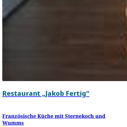
Restaurant „Jakob Fertig“
Französische Küche mit Sternekoch und
Wumms