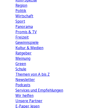
Köln-Spezial
Region
Politik
Wirtschaft
Sport
Panorama
Promis & TV
Freizeit
Gewinnspiele
Kultur & Medien
Ratgeber
Meinung
Green
Schule
Themen von A bis Z
Newsletter
Podcasts
Services und Empfehlungen
Wir helfen
Unsere Partner
E-Paper lesen