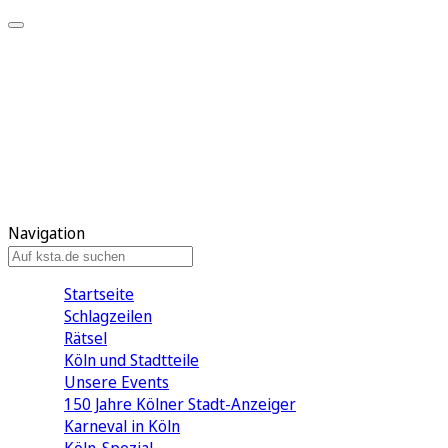
Mein KStA
Meine Artikel
Meine Region
Meine Newsletter
Mein KStA PLUS
Mein E-Paper
Navigation
Startseite
Schlagzeilen
Rätsel
Köln und Stadtteile
Unsere Events
150 Jahre Kölner Stadt-Anzeiger
Karneval in Köln