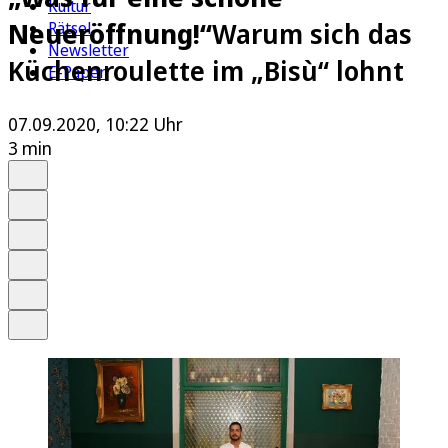
Kultur
Neueröffnung!“
Warum sich das
Rätsel
Newsletter
Küchenroulette im „Bisù“ lohnt
E-Paper
07.09.2020, 10:22 Uhr
3 min
Auf Google bevorzugen
Anhören
Schrift
Merken
Drucken
Teilen