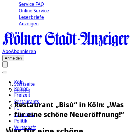
Service FAQ
Online Service
Leserbriefe
Anzeigen
Abo
Abonnieren
Anmelden
Köln
Startseite
Region
Freizeit
Freizeit
Restaurants
Restaurant „Bisù“ in Köln: „Was
FC
für eine schöne Neueröffnung!“
Panorama
Politik
Wirtschaft
„Was für eine schöne