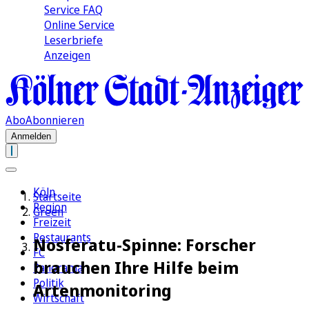
Service FAQ
Online Service
Leserbriefe
Anzeigen
Abo
Abonnieren
Anmelden
Köln
Startseite
Region
Green
Freizeit
Restaurants
Nosferatu-Spinne: Forscher
FC
brauchen Ihre Hilfe beim
Panorama
Politik
Artenmonitoring
Wirtschaft