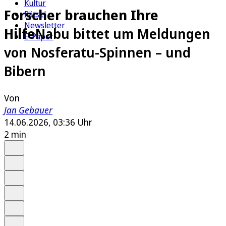
Kultur
Forscher brauchen Ihre
Rätsel
Newsletter
Hilfe
Nabu bittet um Meldungen
E-Paper
von Nosferatu-Spinnen – und
Bibern
Von
Jan Gebauer
14.06.2026, 03:36 Uhr
2 min
Auf Google bevorzugen
Anhören
Schrift
Merken
Drucken
Teilen