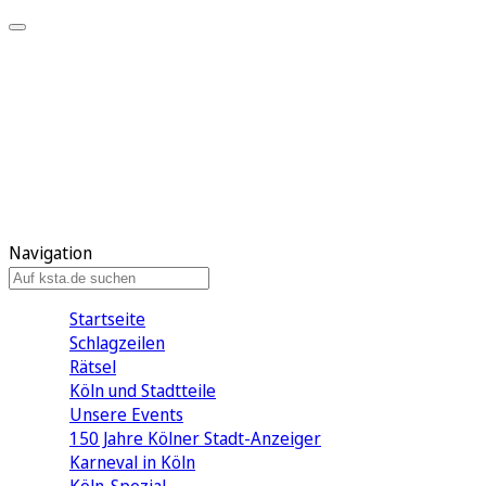
Mein KStA
Meine Artikel
Meine Region
Meine Newsletter
Mein KStA PLUS
Mein E-Paper
Navigation
Startseite
Schlagzeilen
Rätsel
Köln und Stadtteile
Unsere Events
150 Jahre Kölner Stadt-Anzeiger
Karneval in Köln