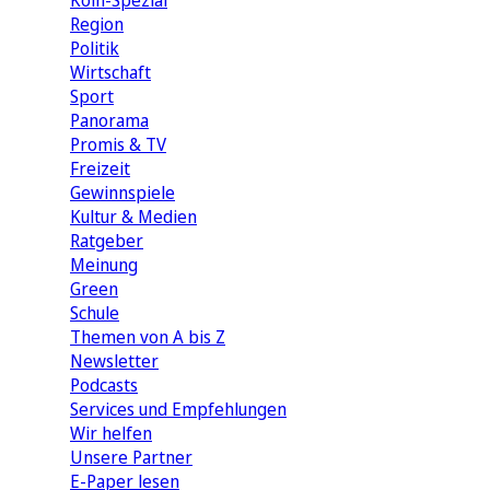
Köln-Spezial
Region
Politik
Wirtschaft
Sport
Panorama
Promis & TV
Freizeit
Gewinnspiele
Kultur & Medien
Ratgeber
Meinung
Green
Schule
Themen von A bis Z
Newsletter
Podcasts
Services und Empfehlungen
Wir helfen
Unsere Partner
E-Paper lesen