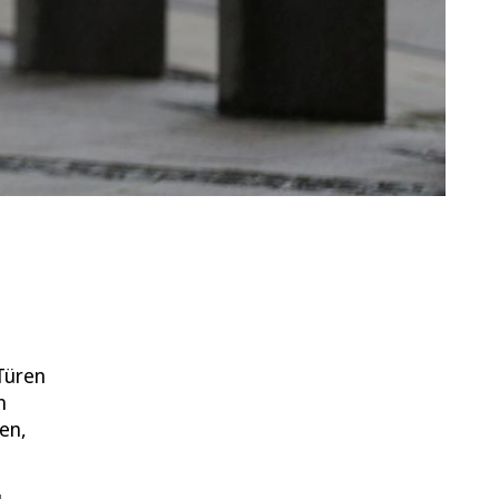
Türen
n
en,