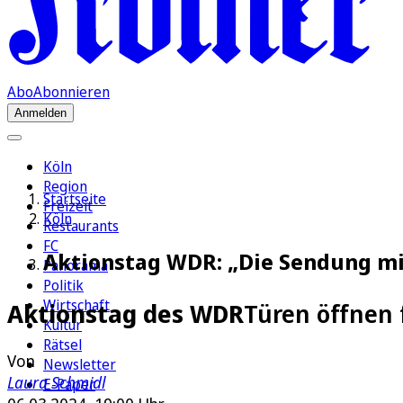
Abo
Abonnieren
Anmelden
Köln
Region
Startseite
Freizeit
Köln
Restaurants
FC
Aktionstag WDR: „Die Sendung mi
Panorama
Politik
Wirtschaft
Aktionstag des WDR
Türen öffnen 
Kultur
Rätsel
Von
Newsletter
Laura Schmidl
E-Paper