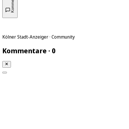
Kommentare
Kölner Stadt-Anzeiger · Community
Kommentare · 0
Mein KStA
Meine Artikel
Meine Region
Meine Newsletter
Mein KStA PLUS
Mein E-Paper