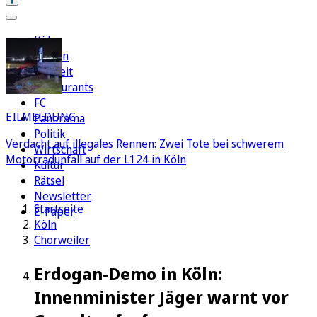
Köln
Region
Freizeit
Restaurants
FC
EILMELDUNG
Panorama
Politik
Verdacht auf illegales Rennen: Zwei Tote bei schwerem
Wirtschaft
Motorradunfall auf der L124 in Köln
Kultur
Rätsel
Newsletter
Startseite
E-Paper
Köln
Chorweiler
Erdogan-Demo in Köln:
Innenminister Jäger warnt vor