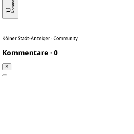
Kommentare
Kölner Stadt-Anzeiger · Community
Kommentare · 0
Mein KStA
Meine Artikel
Meine Region
Meine Newsletter
Mein KStA PLUS
Mein E-Paper