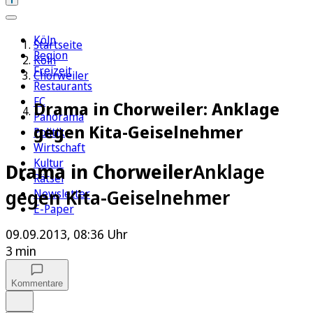
Köln
Startseite
Region
Köln
Freizeit
Chorweiler
Restaurants
FC
Drama in Chorweiler: Anklage
Panorama
gegen Kita-Geiselnehmer
Politik
Wirtschaft
Kultur
Drama in Chorweiler
Anklage
Rätsel
gegen Kita-Geiselnehmer
Newsletter
E-Paper
09.09.2013, 08:36 Uhr
3 min
Kommentare
Auf Google bevorzugen