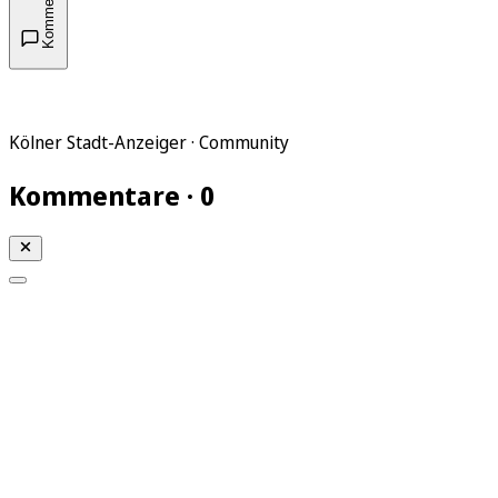
Kommentare
Kölner Stadt-Anzeiger · Community
Kommentare · 0
Mein KStA
Meine Artikel
Meine Region
Meine Newsletter
Mein KStA PLUS
Mein E-Paper