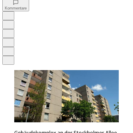
Kommentare
Auf Google bevorzugen
Anhören
Schrift
Merken
Drucken
Teilen
Gebäudekomplex an der Stockholmer Allee