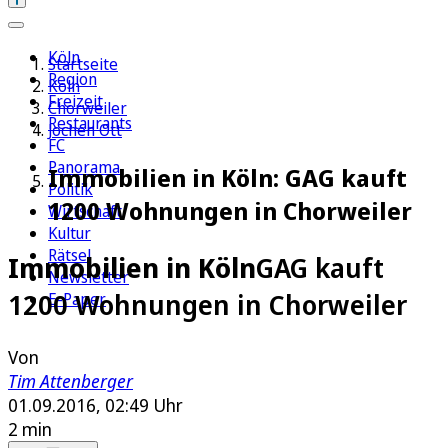
Köln
Startseite
Region
Köln
Freizeit
Chorweiler
Restaurants
Jochen Ott
FC
Panorama
Immobilien in Köln: GAG kauft
Politik
1200 Wohnungen in Chorweiler
Wirtschaft
Kultur
Rätsel
Immobilien in Köln
GAG kauft
Newsletter
1200 Wohnungen in Chorweiler
E-Paper
Von
Tim Attenberger
01.09.2016, 02:49 Uhr
2 min