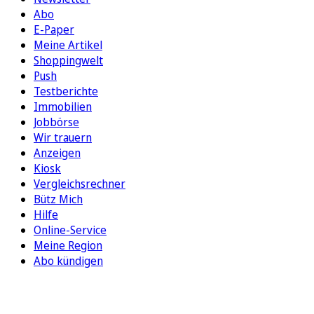
Abo
E-Paper
Meine Artikel
Shoppingwelt
Push
Testberichte
Immobilien
Jobbörse
Wir trauern
Anzeigen
Kiosk
Vergleichsrechner
Bütz Mich
Hilfe
Online-Service
Meine Region
Abo kündigen
FOLGEN SIE UNS
ENTDECKEN SIE UNSERE APP