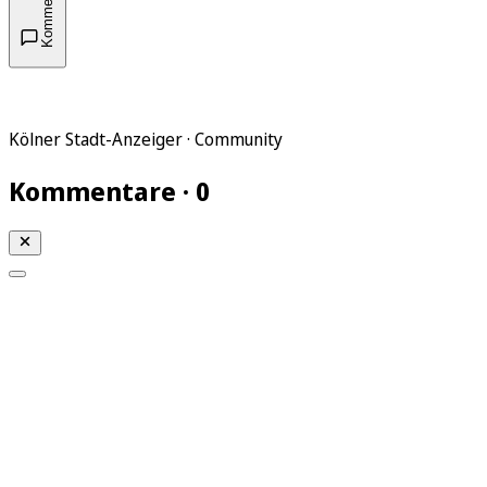
Kommentare
Kölner Stadt-Anzeiger · Community
Kommentare · 0
Mein KStA
Meine Artikel
Meine Region
Meine Newsletter
Mein KStA PLUS
Mein E-Paper