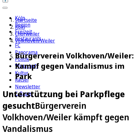
Köln
Startseite
Region
Köln
Freizeit
Chorweiler
Restaurants
Volkhoven/Weiler
FC
Panorama
Bürgerverein Volkhoven/Weiler:
Politik
Kampf gegen Vandalismus im
Wirtschaft
Kultur
Park
Rätsel
Newsletter
Unterstützung bei Parkpflege
E-Paper
gesucht
Bürgerverein
Volkhoven/Weiler kämpft gegen
Vandalismus