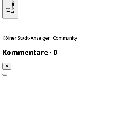
Kommentare
Kölner Stadt-Anzeiger · Community
Kommentare · 0
Mein KStA
Meine Artikel
Meine Region
Meine Newsletter
Mein KStA PLUS
Mein E-Paper