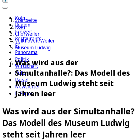
Köln
Startseite
Region
Köln
Freizeit
Chorweiler
Restaurants
Volkhoven/Weiler
FC
Museum Ludwig
Panorama
Politik
Was wird aus der
Wirtschaft
Simultanhalle?: Das Modell des
Kultur
Rätsel
Museum Ludwig steht seit
Newsletter
Jahren leer
E-Paper
Was wird aus der Simultanhalle?
Das Modell des Museum Ludwig
steht seit Jahren leer