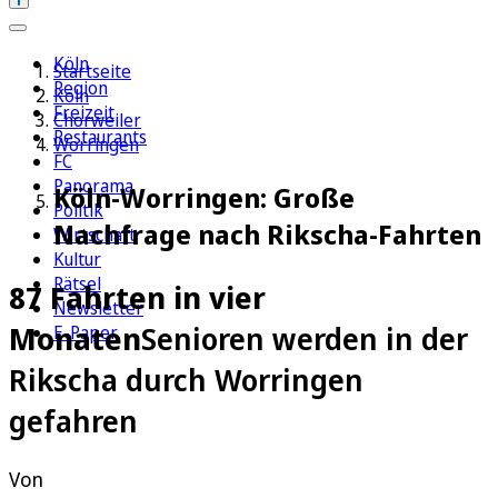
Köln
Startseite
Region
Köln
Freizeit
Chorweiler
Restaurants
Worringen
FC
Panorama
Köln-Worringen: Große
Politik
Nachfrage nach Rikscha-Fahrten
Wirtschaft
Kultur
Rätsel
87 Fahrten in vier
Newsletter
Monaten
Senioren werden in der
E-Paper
Rikscha durch Worringen
gefahren
Von