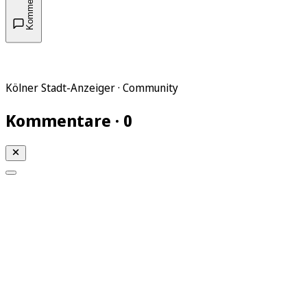
Kommentare
Kölner Stadt-Anzeiger · Community
Kommentare · 0
Mein KStA
Meine Artikel
Meine Region
Meine Newsletter
Mein KStA PLUS
Mein E-Paper