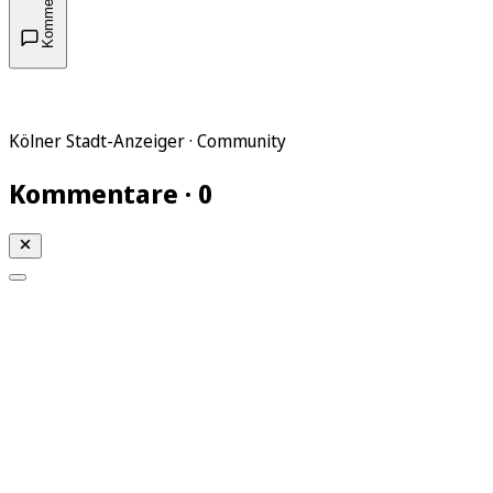
Kommentare
Kölner Stadt-Anzeiger · Community
Kommentare · 0
Mein KStA
Meine Artikel
Meine Region
Meine Newsletter
Mein KStA PLUS
Mein E-Paper