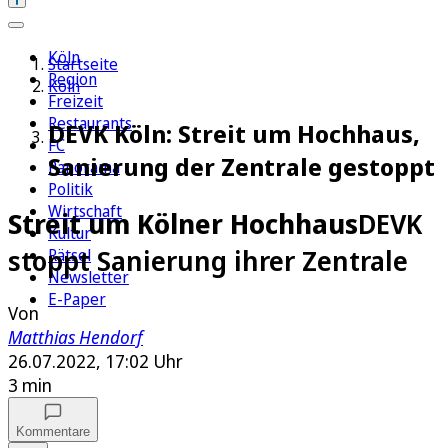
Köln
Startseite
Region
Köln
Freizeit
Restaurants
DEVK Köln: Streit um Hochhaus,
FC
Sanierung der Zentrale gestoppt
Panorama
Politik
Wirtschaft
Streit um Kölner Hochhaus
DEVK
Kultur
stoppt Sanierung ihrer Zentrale
Rätsel
Newsletter
E-Paper
Von
Matthias Hendorf
26.07.2022, 17:02 Uhr
3 min
Kommentare