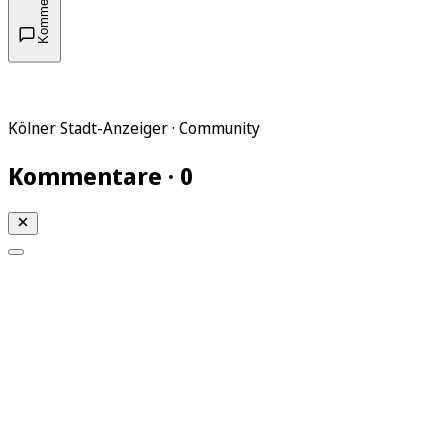
Kommentare
Kölner Stadt-Anzeiger · Community
Kommentare · 0
Mein KStA
Meine Artikel
Meine Region
Meine Newsletter
Mein KStA PLUS
Mein E-Paper