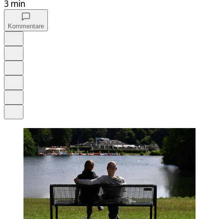
3 min
Kommentare
Auf Google bevorzugen
Anhören
Schrift
Merken
Drucken
Teilen