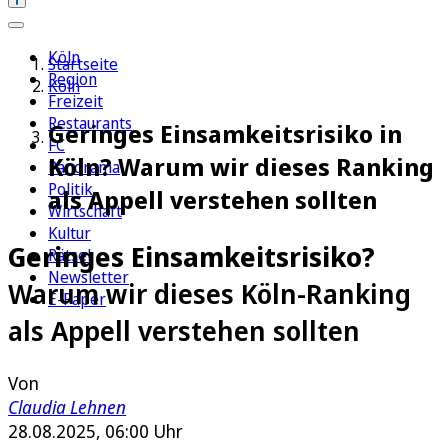
Köln
Startseite
Region
Köln
Freizeit
Restaurants
Geringes Einsamkeitsrisiko in
FC
Köln? Warum wir dieses Ranking
Panorama
Politik
als Appell verstehen sollten
Wirtschaft
Kultur
Geringes Einsamkeitsrisiko?
Rätsel
Newsletter
Warum wir dieses Köln-Ranking
E-Paper
als Appell verstehen sollten
Von
Claudia Lehnen
28.08.2025, 06:00 Uhr