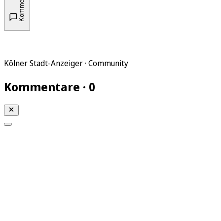
Kommentare
Kölner Stadt-Anzeiger · Community
Kommentare · 0
Mein KStA
Meine Artikel
Meine Region
Meine Newsletter
Mein KStA PLUS
Mein E-Paper