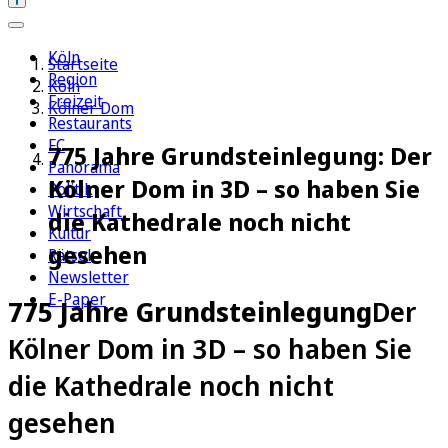
Köln
Startseite
Region
Köln
Freizeit
Kölner Dom
Restaurants
FC
775 Jahre Grundsteinlegung: Der
Panorama
Kölner Dom in 3D – so haben Sie
Politik
Wirtschaft
die Kathedrale noch nicht
Kultur
gesehen
Rätsel
Newsletter
E-Paper
775 Jahre Grundsteinlegung
Der
Kölner Dom in 3D – so haben Sie
die Kathedrale noch nicht
gesehen